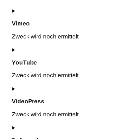
Consent
to
Vimeo
service
google-
Zweck wird noch ermittelt
fonts
Consent
to
YouTube
service
vimeo
Zweck wird noch ermittelt
Consent
to
VideoPress
service
youtube
Zweck wird noch ermittelt
Consent
to