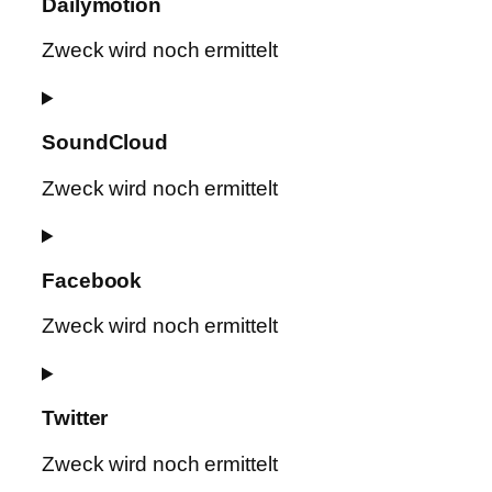
Dailymotion
service
videopress
Zweck wird noch ermittelt
Consent
to
SoundCloud
service
dailymotion
Zweck wird noch ermittelt
Consent
to
Facebook
service
soundcloud
Zweck wird noch ermittelt
Consent
to
Twitter
service
facebook
Zweck wird noch ermittelt