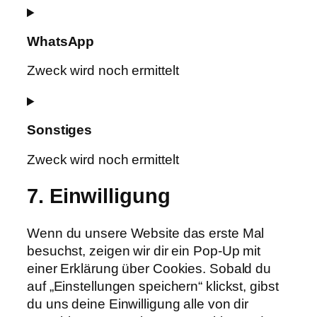
Consent
to
WhatsApp
service
twitter
Zweck wird noch ermittelt
Consent
to
Sonstiges
service
whatsapp
Zweck wird noch ermittelt
Consent
7. Einwilligung
to
service
Wenn du unsere Website das erste Mal
sonstiges
besuchst, zeigen wir dir ein Pop-Up mit
einer Erklärung über Cookies. Sobald du
auf „Einstellungen speichern“ klickst, gibst
du uns deine Einwilligung alle von dir