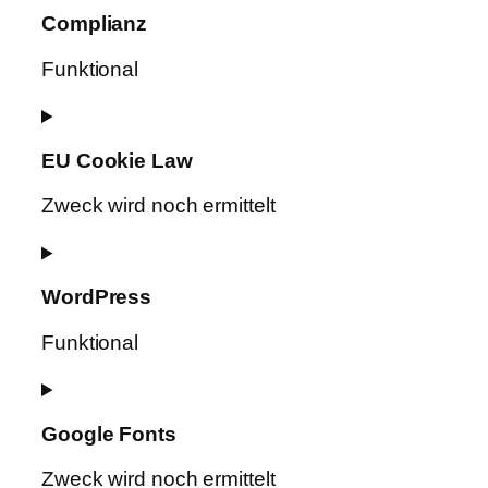
to
Complianz
service
tagdiv
Funktional
Consent
to
EU Cookie Law
service
complianz
Zweck wird noch ermittelt
Consent
to
WordPress
service
eu-
Funktional
cookie-
law
Consent
to
Google Fonts
service
wordpress
Zweck wird noch ermittelt