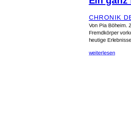
Ein ganz
CHRONIK D
Von Pia Böheim. Z
Fremdkörper vorkom
heutige Erlebnisse
weiterlesen