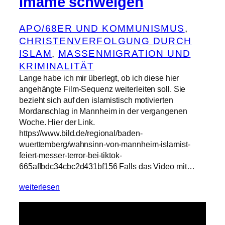
Imame schweigen
APO/68ER UND KOMMUNISMUS
, 
CHRISTENVERFOLGUNG DURCH
ISLAM
, 
MASSENMIGRATION UND
KRIMINALITÄT
Lange habe ich mir überlegt, ob ich diese hier
angehängte Film-Sequenz weiterleiten soll. Sie
bezieht sich auf den islamistisch motivierten
Mordanschlag in Mannheim in der vergangenen
Woche. Hier der Link.
https://www.bild.de/regional/baden-
wuerttemberg/wahnsinn-von-mannheim-islamist-
feiert-messer-terror-bei-tiktok-
665affbdc34cbc2d431bf156 Falls das Video mit…
weiterlesen