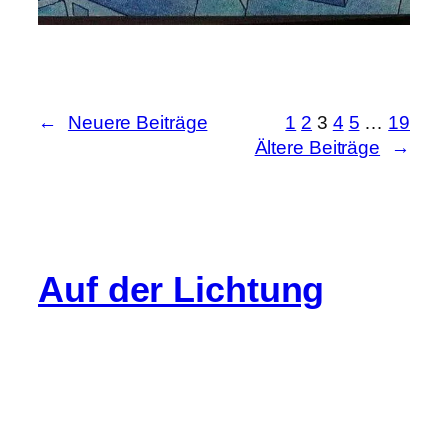
←
Neuere Beiträge
1
2
3
4
5
…
19
Ältere Beiträge
→
Auf der Lichtung
Info
Cookie-Richtlinie (EU)
Datenschutz
Impressum
Gastartikel