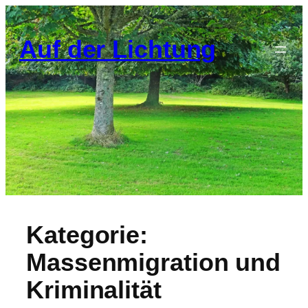
Zum
Inhalt
Auf der Lichtung
springen
Kategorie:
Massenmigration und
Kriminalität