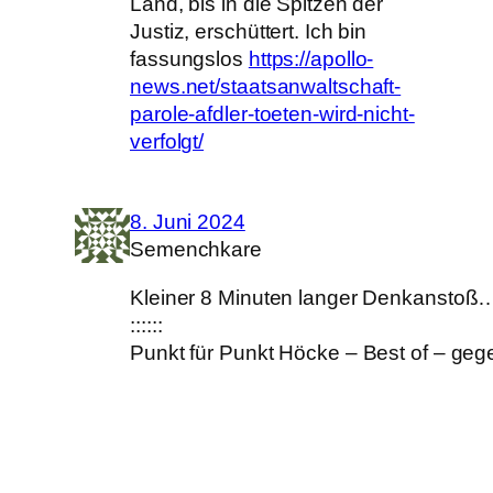
Land, bis in die Spitzen der
Justiz, erschüttert. Ich bin
fassungslos
https://apollo-
news.net/staatsanwaltschaft-
parole-afdler-toeten-wird-nicht-
verfolgt/
8. Juni 2024
Semenchkare
Kleiner 8 Minuten langer Denkanstoß
::::::
Punkt für Punkt Höcke – Best of – geg