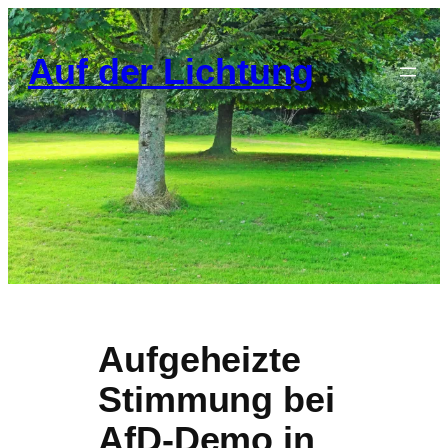
Zum
Inhalt
Auf der Lichtung
springen
Aufgeheizte
Stimmung bei
AfD-Demo in