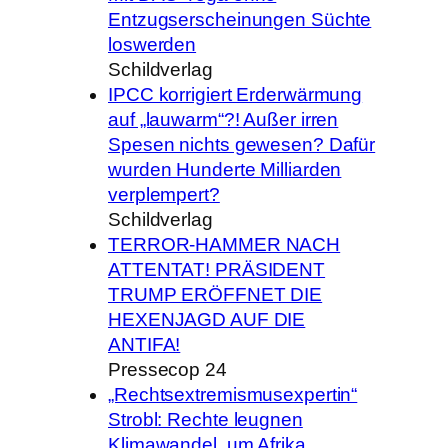
Entzugserscheinungen Süchte
loswerden
Schildverlag
IPCC korrigiert Erderwärmung
auf „lauwarm“?! Außer irren
Spesen nichts gewesen? Dafür
wurden Hunderte Milliarden
verplempert?
Schildverlag
TERROR-HAMMER NACH
ATTENTAT! PRÄSIDENT
TRUMP ERÖFFNET DIE
HEXENJAGD AUF DIE
ANTIFA!
Pressecop 24
„Rechtsextremismusexpertin“
Strobl: Rechte leugnen
Klimawandel, um Afrika