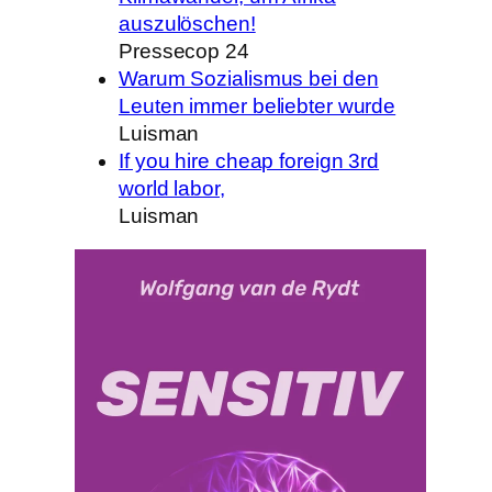
auszulöschen!
Pressecop 24
Warum Sozialismus bei den
Leuten immer beliebter wurde
Luisman
If you hire cheap foreign 3rd
world labor,
Luisman