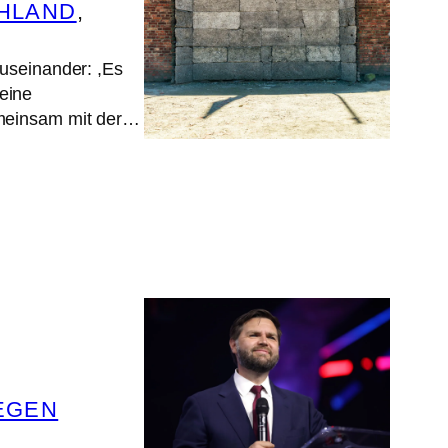
CHLAND
, 
useinander: ,Es
eine
emeinsam mit der…
EGEN