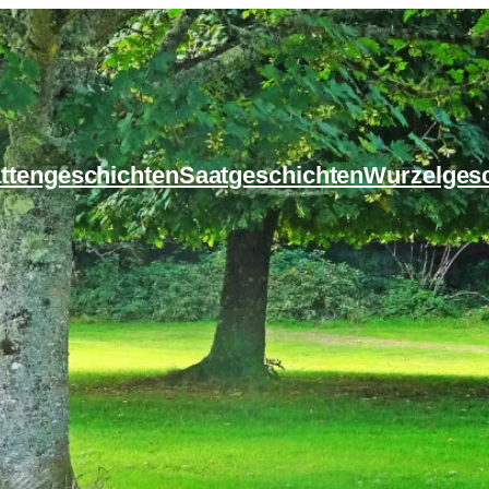
ttengeschichten
Saatgeschichten
Wurzelges