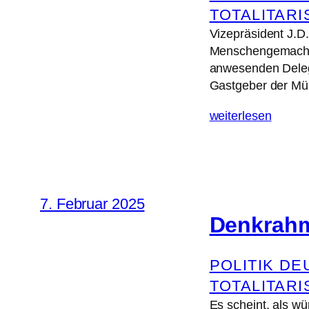
TOTALITAR
Vizepräsident J.D
Menschengemachte
anwesenden Deleg
Gastgeber der M
weiterlesen
7. Februar 2025
Denkrah
POLITIK D
TOTALITAR
Es scheint, als w