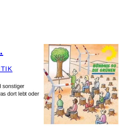
…
ITIK
 sonstiger
s dort lebt oder