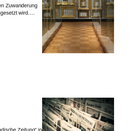
egen Zuwanderung
sgesetzt wird.…
adische Zeitung” in