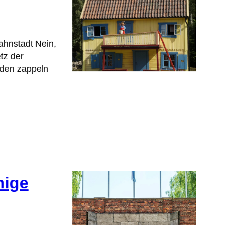
ahnstadt Nein,
tz der
äden zappeln
hige