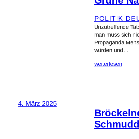
Grüne Nar
POLITIK D
Unzutreffende Tat
man muss sich nich
Propaganda Mensch
würden und…
weiterlesen
4. März 2025
Bröckeln
Schmudde