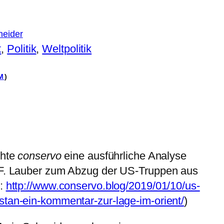
neider
t
, 
Politik
, 
Weltpolitik
M
)
chte
conservo
eine ausführliche Analyse
 F. Lauber zum Abzug der US-Truppen aus
e:
http://www.conservo.blog/2019/01/10/us-
stan-ein-kommentar-zur-lage-im-orient/
)