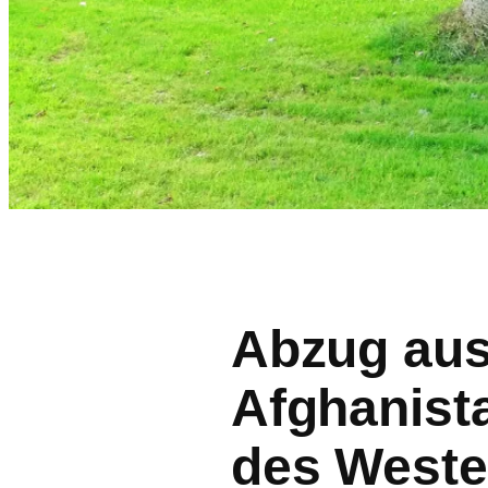
Abzug aus
Afghanist
des West