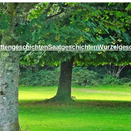
ttengeschichten
Saatgeschichten
Wurzelges