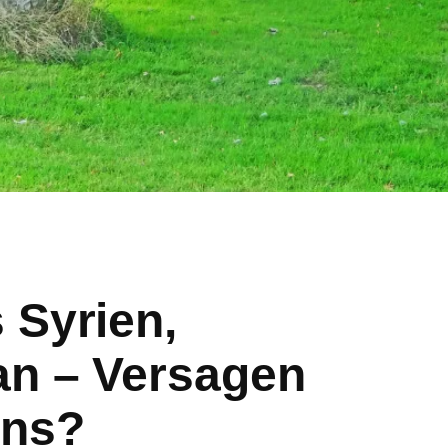
 Syrien,
an – Versagen
ens?