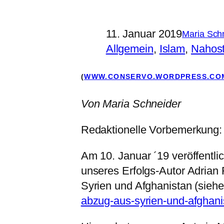
11. Januar 2019
Maria Sch
Allgemein
, 
Islam
, 
Nahos
(
WWW.CONSERVO.WORDPRESS.CO
Von Maria Schneider
Redaktionelle Vorbemerkung:
Am 10. Januar ´19 veröffentli
unseres Erfolgs-Autor Adrian
Syrien und Afghanistan (sieh
abzug-aus-syrien-und-afghani