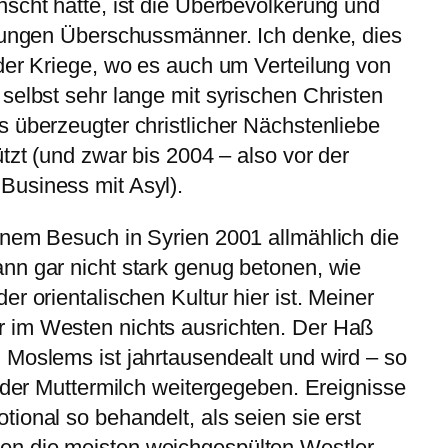
scht hätte, ist die Überbevölkerung und
 jungen Überschussmänner. Ich denke, dies
der Kriege, wo es auch um Verteilung von
 selbst sehr lange mit syrischen Christen
 überzeugter christlicher Nächstenliebe
tzt (und zwar bis 2004 – also vor der
usiness mit Asyl).
inem Besuch in Syrien 2001 allmählich die
nn gar nicht stark genug betonen, wie
r orientalischen Kultur hier ist. Meiner
 im Westen nichts ausrichten. Der Haß
 Moslems ist jahrtausendealt und wird – so
t der Muttermilch weitergegeben. Ereignisse
ional so behandelt, als seien sie erst
n die meisten weichgespülten Westler