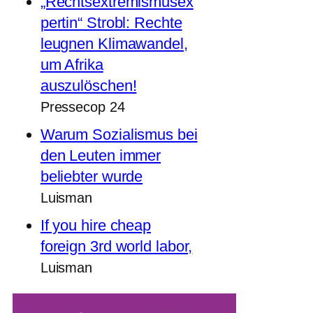
„Rechtsextremismusex
pertin“ Strobl: Rechte
leugnen Klimawandel,
um Afrika
auszulöschen!
Pressecop 24
Warum Sozialismus bei
den Leuten immer
beliebter wurde
Luisman
If you hire cheap
foreign 3rd world labor,
Luisman