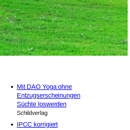
Mit DAO Yoga ohne
Entzugserscheinungen
Süchte loswerden
Schildverlag
IPCC korrigiert