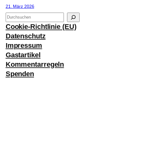
21. März 2026
S
u
Cookie-Richtlinie (EU)
c
Datenschutz
h
Impressum
e
Gastartikel
n
Kommentarregeln
Spenden