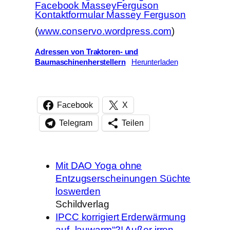
Facebook MasseyFerguson
Kontaktformular Massey Ferguson
(
www.conservo.wordpress.com
)
Adressen von Traktoren- und
Baumaschinenherstellern
Herunterladen
Facebook
X
Telegram
Teilen
Mit DAO Yoga ohne
Entzugserscheinungen Süchte
loswerden
Schildverlag
IPCC korrigiert Erderwärmung
auf „lauwarm“?! Außer irren