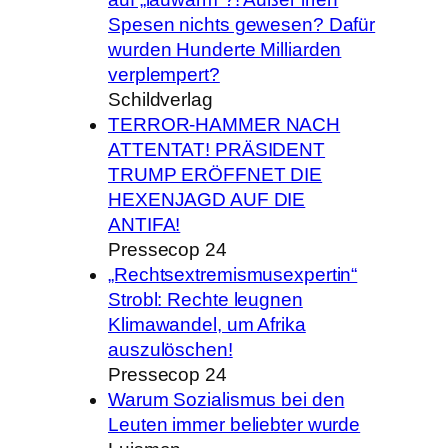
Spesen nichts gewesen? Dafür
wurden Hunderte Milliarden
verplempert?
Schildverlag
TERROR-HAMMER NACH
ATTENTAT! PRÄSIDENT
TRUMP ERÖFFNET DIE
HEXENJAGD AUF DIE
ANTIFA!
Pressecop 24
„Rechtsextremismusexpertin“
Strobl: Rechte leugnen
Klimawandel, um Afrika
auszulöschen!
Pressecop 24
Warum Sozialismus bei den
Leuten immer beliebter wurde