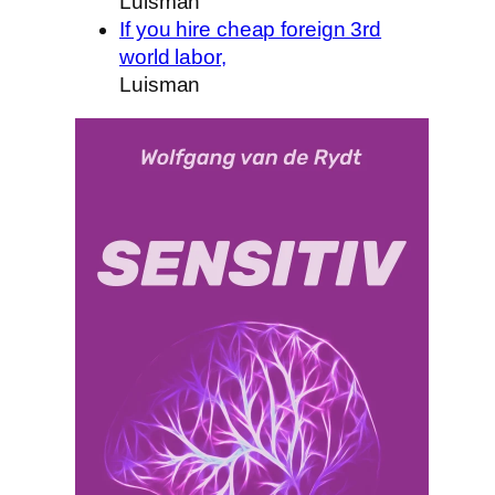
Luisman
If you hire cheap foreign 3rd
world labor,
Luisman