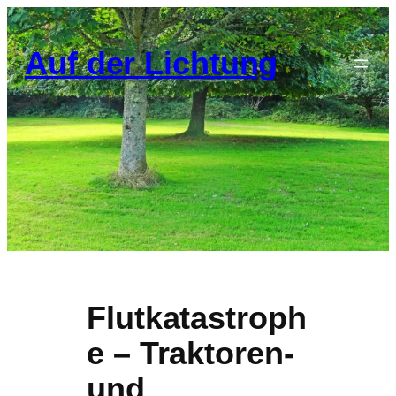
Zum
Inhalt
Auf der Lichtung
springen
Flutkatastroph
e – Traktoren-
und