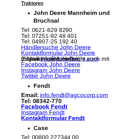
Traktoren
John Deere Mannheim und
Bruchsal
Tel: 0621-829 8290
Tel: 07251-92 48 401
Tel: 04907-25 192 40
Händlersuche John Deere
Kontaktformular John Deere
E-Mail:
(Eigenkreation, vielleicht auch mit „contact“ kombinieren)
info@JohnDeere.com
Facebook John Deere
Instagram John Deere
Twitter John Deere
Fendt
Email:
info.fendt@agcocorp.com
Tel: 08342-770
Facebook Fendt
Instagram Fendt
Kontaktformular Fendt
Case
Tel: 00800 227344 00