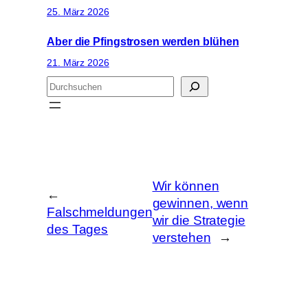
25. März 2026
Aber die Pfingstrosen werden blühen
21. März 2026
S
u
c
h
e
n
Wir können
←
gewinnen, wenn
Falschmeldungen
wir die Strategie
des Tages
verstehen
→