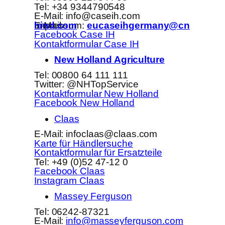
Tel: +34 9344790548
E-Mail: info@caseih.com
E-Mail Impressum:
eucaseihgermany@cnhind.com
Facebook Case IH
Kontaktformular Case IH
New Holland Agriculture
Tel: 00800 64 111 111
Twitter: @NHTopService
Kontaktformular New Holland
Facebook New Holland
Claas
E-Mail: infoclaas@claas.com
Karte für Händlersuche
Kontaktformular für Ersatzteile
Tel: +49 (0)52 47-12 0
Facebook Claas
Instagram Claas
Massey Ferguson
Tel: 06242-87321
E-Mail:
info@masseyferguson.com