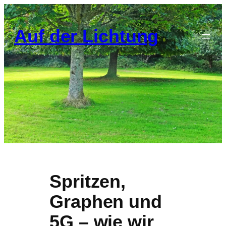
Zum
Inhalt
Auf der Lichtung
springen
Spritzen,
Graphen und
5G – wie wir