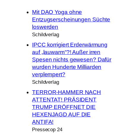
Mit DAO Yoga ohne
Entzugserscheinungen Süchte
loswerden
Schildverlag
IPCC korrigiert Erderwärmung
auf „lauwarm“?! Außer irren
Spesen nichts gewesen? Dafür
wurden Hunderte Milliarden
verplempert?
Schildverlag
TERROR-HAMMER NACH
ATTENTAT! PRÄSIDENT
TRUMP ERÖFFNET DIE
HEXENJAGD AUF DIE
ANTIFA!
Pressecop 24