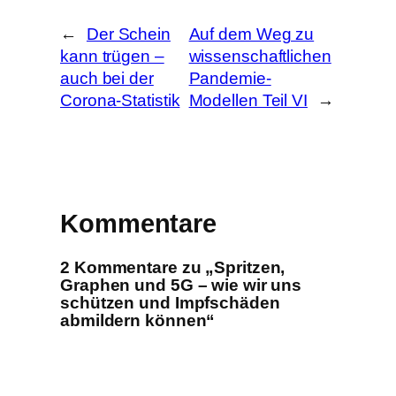
n
←
Der Schein
Auf dem Weg zu
kann trügen –
wissenschaftlichen
auch bei der
Pandemie-
Corona-Statistik
Modellen Teil VI
→
Kommentare
2 Kommentare zu „Spritzen,
Graphen und 5G – wie wir uns
schützen und Impfschäden
abmildern können“