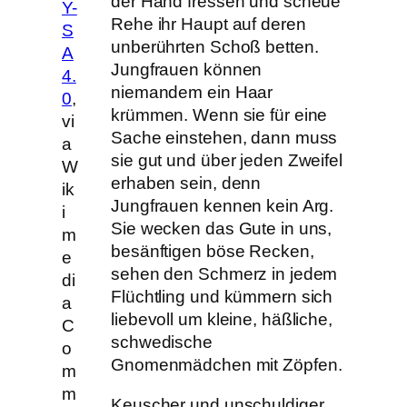
der Hand fressen und scheue
Y-
Rehe ihr Haupt auf deren
S
unberührten Schoß betten.
A
Jungfrauen können
4.
niemandem ein Haar
0
,
krümmen. Wenn sie für eine
vi
Sache einstehen, dann muss
a
sie gut und über jeden Zweifel
W
erhaben sein, denn
ik
Jungfrauen kennen kein Arg.
i
Sie wecken das Gute in uns,
m
besänftigen böse Recken,
e
sehen den Schmerz in jedem
di
Flüchtling und kümmern sich
a
liebevoll um kleine, häßliche,
C
schwedische
o
Gnomenmädchen mit Zöpfen.
m
m
Keuscher und unschuldiger