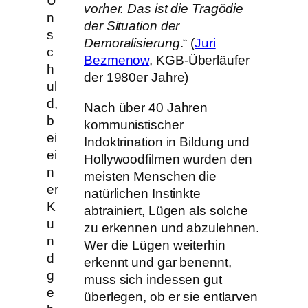
U
vorher. Das ist die Tragödie
n
der Situation der
s
Demoralisierung
.“ (
Juri
c
Bezmenow
, KGB-Überläufer
h
der 1980er Jahre)
ul
d,
Nach über 40 Jahren
b
kommunistischer
ei
Indoktrination in Bildung und
ei
Hollywoodfilmen wurden den
n
meisten Menschen die
er
natürlichen Instinkte
K
abtrainiert, Lügen als solche
u
zu erkennen und abzulehnen.
n
Wer die Lügen weiterhin
d
erkennt und gar benennt,
g
muss sich indessen gut
e
überlegen, ob er sie entlarven