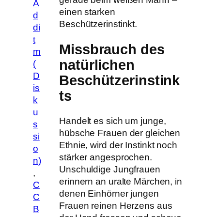
A
einen starken
d
Beschützerinstinkt.
di
t
Missbrauch des
m
natürlichen
(
D
Beschützerinstink
is
ts
k
u
Handelt es sich um junge,
s
hübsche Frauen der gleichen
si
Ethnie, wird der Instinkt noch
o
stärker angesprochen.
n)
Unschuldige Jungfrauen
,
erinnern an uralte Märchen, in
C
denen Einhörner jungen
C
Frauen reinen Herzens aus
B