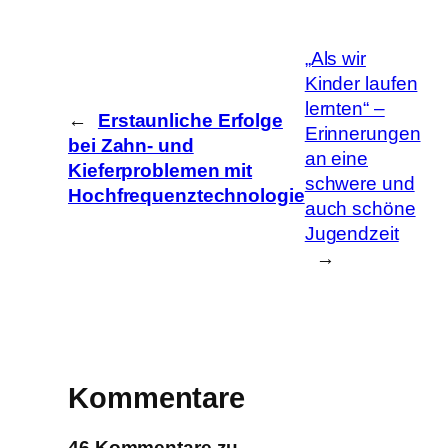
e
n
„Als wir
Kinder laufen
lernten“ –
←
Erstaunliche Erfolge
Erinnerungen
bei Zahn- und
an eine
Kieferproblemen mit
schwere und
Hochfrequenztechnologie
auch schöne
Jugendzeit
→
Kommentare
46 Kommentare zu