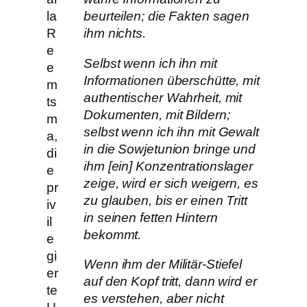
la
beurteilen; die Fakten sagen
R
ihm nichts.
e
Selbst wenn ich ihn mit
e
Informationen überschütte, mit
m
authentischer Wahrheit, mit
ts
Dokumenten, mit Bildern;
m
selbst wenn ich ihn mit Gewalt
a,
in die Sowjetunion bringe und
di
ihm [ein] Konzentrationslager
e
zeige, wird er sich weigern, es
pr
zu glauben, bis er einen Tritt
iv
in seinen fetten Hintern
il
bekommt.
e
gi
Wenn ihm der Militär-Stiefel
er
auf den Kopf tritt, dann wird er
te
es verstehen, aber nicht