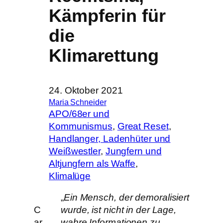
Kämpferin für
die
Klimarettung
24. Oktober 2021
Maria Schneider
APO/68er und
Kommunismus
, 
Great Reset
, 
Handlanger, Ladenhüter und
Weißwestler
, 
Jungfern und
Altjungfern als Waffe
, 
Klimalüge
„
Ein Mensch, der demoralisiert
C
wurde, ist nicht in der Lage,
ar
wahre Informationen zu