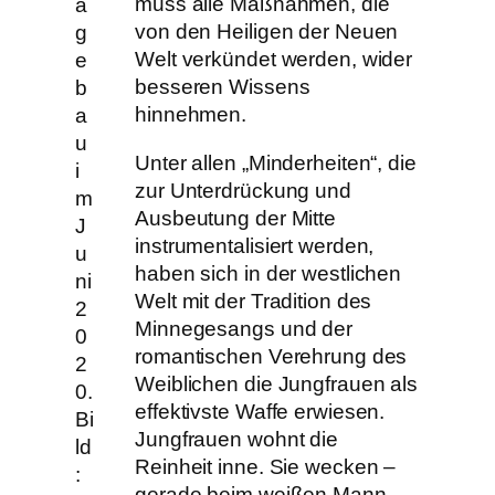
muss alle Maßnahmen, die
a
von den Heiligen der Neuen
g
Welt verkündet werden, wider
e
besseren Wissens
b
hinnehmen.
a
u
Unter allen „Minderheiten“, die
i
zur Unterdrückung und
m
Ausbeutung der Mitte
J
instrumentalisiert werden,
u
haben sich in der westlichen
ni
Welt mit der Tradition des
2
Minnegesangs und der
0
romantischen Verehrung des
2
Weiblichen die Jungfrauen als
0.
effektivste Waffe erwiesen.
Bi
Jungfrauen wohnt die
ld
Reinheit inne. Sie wecken –
:
gerade beim weißen Mann –