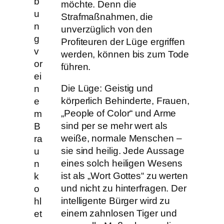
b
möchte. Denn die
u
Strafmaßnahmen, die
n
unverzüglich von den
g
Profiteuren der Lüge ergriffen
v
werden, können bis zum Tode
or
führen.
ei
Die Lüge: Geistig und
n
körperlich Behinderte, Frauen,
e
„People of Color“ und Arme
m
sind per se mehr wert als
B
weiße, normale Menschen –
ra
sie sind heilig. Jede Aussage
u
eines solch heiligen Wesens
n
ist als „Wort Gottes“ zu werten
k
und nicht zu hinterfragen. Der
o
intelligente Bürger wird zu
hl
einem zahnlosen Tiger und
et