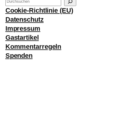
S
u
Cookie-Richtlinie (EU)
c
Datenschutz
h
Impressum
e
Gastartikel
n
Kommentarregeln
Spenden