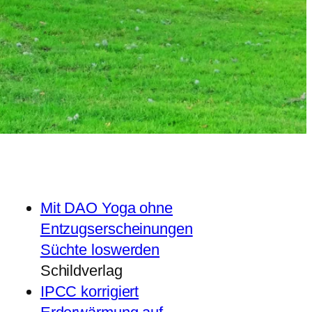
Mit DAO Yoga ohne
Entzugserscheinungen
Süchte loswerden
Schildverlag
IPCC korrigiert