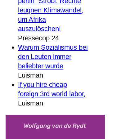
pertin“ Strobl: Rechte
leugnen Klimawandel,
um Afrika
auszulöschen!
Pressecop 24
Warum Sozialismus bei
den Leuten immer
beliebter wurde
Luisman
If you hire cheap
foreign 3rd world labor,
Luisman