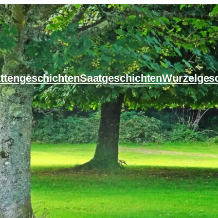
ttengeschichten
Saatgeschichten
Wurzelges