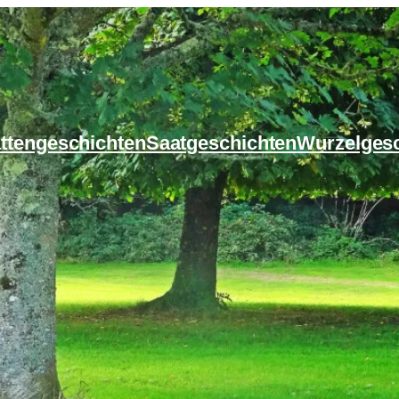
ttengeschichten
Saatgeschichten
Wurzelges