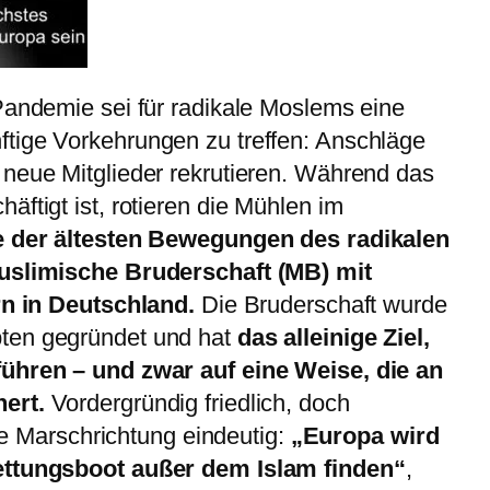
Pandemie sei für radikale Moslems eine
tige Vorkehrungen zu treffen: Anschläge
 neue Mitglieder rekrutieren. Während das
ftigt ist, rotieren die Mühlen im
e der ältesten Bewegungen des radikalen
Muslimische Bruderschaft (MB) mit
ern in Deutschland.
Die Bruderschaft wurde
ten gegründet und hat
das alleinige Ziel,
führen
– und zwar auf eine Weise, die an
ert.
Vordergründig friedlich, doch
die Marschrichtung eindeutig:
„Europa wird
ettungsboot außer dem Islam finden“
,