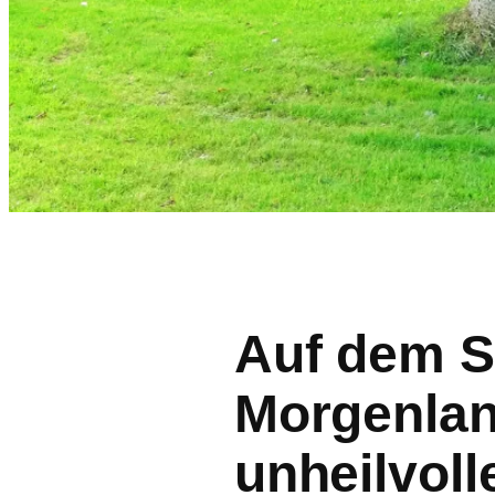
Auf dem S
Morgenla
unheilvoll