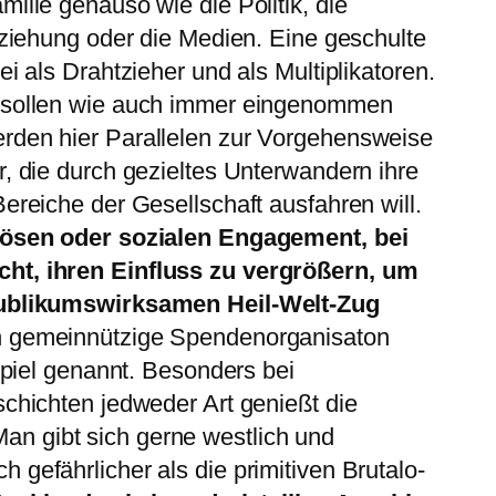
ilie genauso wie die Politik, die
Erziehung oder die Medien. Eine geschulte
ei als Drahtzieher und als Multiplikatoren.
n sollen wie auch immer eingenommen
rden hier Parallelen zur Vorgehensweise
r, die durch gezieltes Unterwandern ihre
ereiche der Gesellschaft ausfahren will.
giösen oder sozialen Engagement, bei
ht, ihren Einfluss zu vergrößern, um
 publikumswirksamen Heil-Welt-Zug
h gemeinnützige Spendenorganisaton
ispiel genannt. Besonders bei
schichten jedweder Art genießt die
n gibt sich gerne westlich und
 gefährlicher als die primitiven Brutalo-