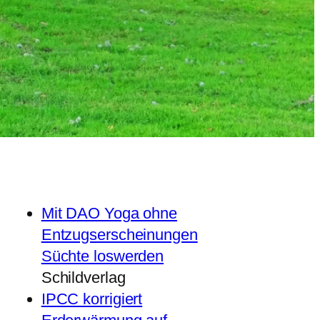
Mit DAO Yoga ohne
Entzugserscheinungen
Süchte loswerden
Schildverlag
IPCC korrigiert