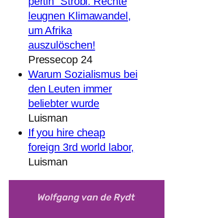
pertin“ Strobl: Rechte
leugnen Klimawandel,
um Afrika
auszulöschen!
Pressecop 24
Warum Sozialismus bei
den Leuten immer
beliebter wurde
Luisman
If you hire cheap
foreign 3rd world labor,
Luisman