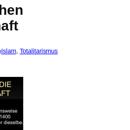
chen
aft
Islam
, 
Totalitarismus
o