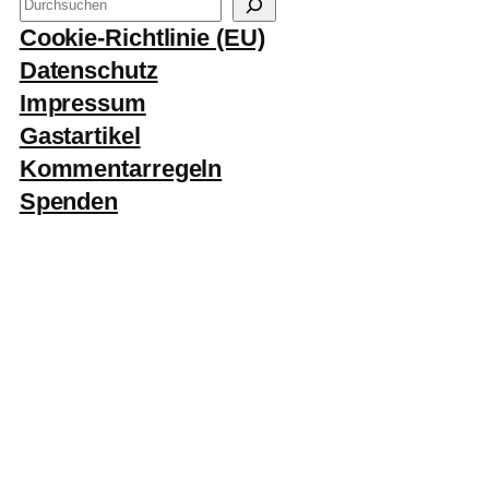
S
u
Cookie-Richtlinie (EU)
c
Datenschutz
h
Impressum
e
Gastartikel
n
Kommentarregeln
Spenden