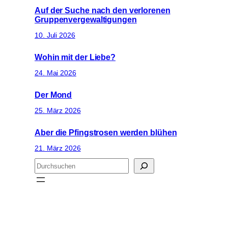
Auf der Suche nach den verlorenen
Gruppenvergewaltigungen
10. Juli 2026
Wohin mit der Liebe?
24. Mai 2026
Der Mond
25. März 2026
Aber die Pfingstrosen werden blühen
21. März 2026
S
u
c
h
e
n