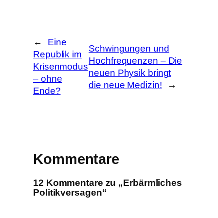
h
e
n
←
Eine
Schwingungen und
Republik im
Hochfrequenzen – Die
Krisenmodus
neuen Physik bringt
– ohne
die neue Medizin!
→
Ende?
Kommentare
12 Kommentare zu „Erbärmliches
Politikversagen“