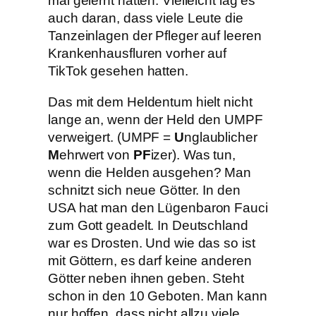
mal gelernt hatten. Vielleicht lag es
auch daran, dass viele Leute die
Tanzeinlagen der Pfleger auf leeren
Krankenhausfluren vorher auf
TikTok gesehen hatten.
Das mit dem Heldentum hielt nicht
lange an, wenn der Held den UMPF
verweigert. (UMPF =
U
nglaublicher
M
ehrwert von
PF
izer). Was tun,
wenn die Helden ausgehen? Man
schnitzt sich neue Götter. In den
USA hat man den Lügenbaron Fauci
zum Gott geadelt. In Deutschland
war es Drosten. Und wie das so ist
mit Göttern, es darf keine anderen
Götter neben ihnen geben. Steht
schon in den 10 Geboten. Man kann
nur hoffen, dass nicht allzu viele