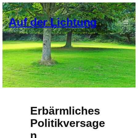
Zum
Inhalt
Auf der Lichtung
springen
Erbärmliches
Politikversage
n