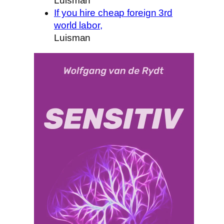
Luisman
If you hire cheap foreign 3rd
world labor,
Luisman