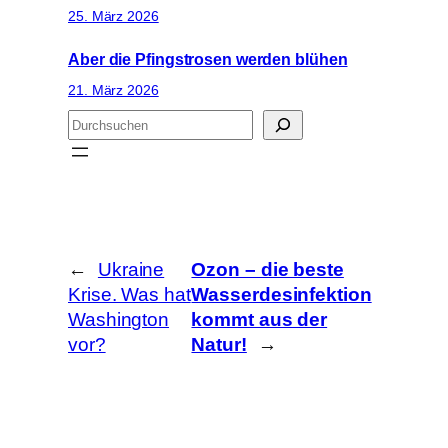
25. März 2026
Aber die Pfingstrosen werden blühen
21. März 2026
S
u
c
h
e
n
←
Ukraine
Ozon – die beste
Krise. Was hat
Wasserdesinfektion
Washington
kommt aus der
vor?
Natur!
→