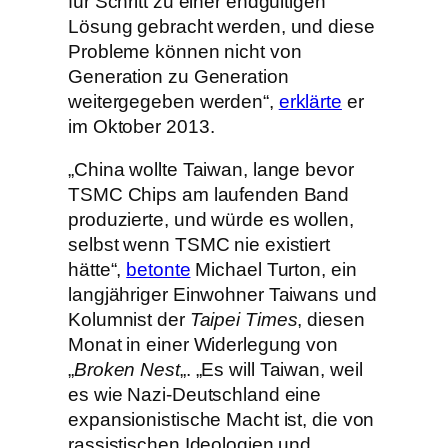
für Schritt zu einer endgültigen
Lösung gebracht werden, und diese
Probleme können nicht von
Generation zu Generation
weitergegeben werden“,
erklärte
er
im Oktober 2013.
„China wollte Taiwan, lange bevor
TSMC Chips am laufenden Band
produzierte, und würde es wollen,
selbst wenn TSMC nie existiert
hätte“,
betonte
Michael Turton, ein
langjähriger Einwohner Taiwans und
Kolumnist der
Taipei Times
, diesen
Monat in einer Widerlegung von
„
Broken Nest
„. „Es will Taiwan, weil
es wie Nazi-Deutschland eine
expansionistische Macht ist, die von
rassistischen Ideologien und