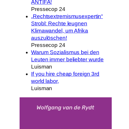
ANTIFA!
Pressecop 24
„Rechtsextremismusexpertin“
Strobl: Rechte leugnen
Klimawandel, um Afrika
auszulöschen!
Pressecop 24
Warum Sozialismus bei den
Leuten immer beliebter wurde
Luisman
If you hire cheap foreign 3rd
world labor,
Luisman