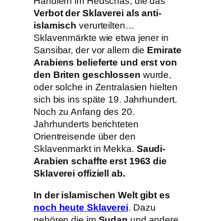
Händlern im Hedschas, die das
Verbot der Sklaverei als anti-
islamisch
verurteilten…
Sklavenmärkte wie etwa jener in
Sansibar, der vor allem die
Emirate
Arabiens belieferte und erst von
den Briten geschlossen
wurde,
oder solche in Zentralasien hielten
sich bis ins späte 19. Jahrhundert.
Noch zu Anfang des 20.
Jahrhunderts berichteten
Orientreisende über den
Sklavenmarkt in Mekka.
Saudi-
Arabien schaffte erst 1963 die
Sklaverei offiziell ab.
In der islamischen Welt gibt es
noch heute Sklaverei
. Dazu
gehören die im
Sudan
und andere,