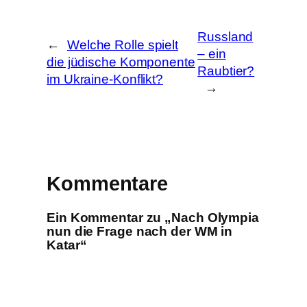
e
n
Russland
←
Welche Rolle spielt
– ein
die jüdische Komponente
Raubtier?
im Ukraine-Konflikt?
→
Kommentare
Ein Kommentar zu „Nach Olympia
nun die Frage nach der WM in
Katar“