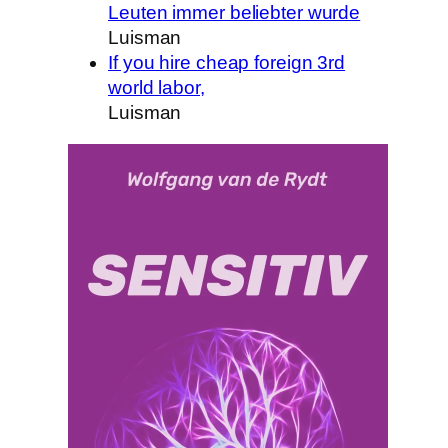
Leuten immer beliebter wurde
Luisman
If you hire cheap foreign 3rd
world labor,
Luisman