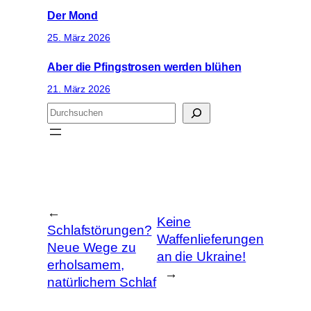
Der Mond
25. März 2026
Aber die Pfingstrosen werden blühen
21. März 2026
S
u
c
h
e
n
←
Keine
Schlafstörungen?
Waffenlieferungen
Neue Wege zu
an die Ukraine!
erholsamem,
→
natürlichem Schlaf