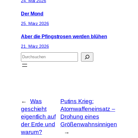
24. Mai 2026
Der Mond
25. März 2026
Aber die Pfingstrosen werden blühen
21. März 2026
S
u
c
h
e
n
←
Was
Putins Krieg:
geschieht
Atomwaffeneinsatz –
eigentlich auf
Drohung eines
der Erde und
Größenwahnsinnigen
warum?
→