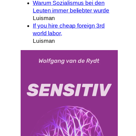
Warum Sozialismus bei den
Leuten immer beliebter wurde
Luisman
If you hire cheap foreign 3rd
world labor,
Luisman