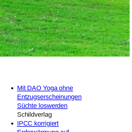
Mit DAO Yoga ohne
Entzugserscheinungen
Süchte loswerden
Schildverlag
IPCC korrigiert