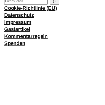
S
u
Cookie-Richtlinie (EU)
c
Datenschutz
h
Impressum
e
Gastartikel
n
Kommentarregeln
Spenden