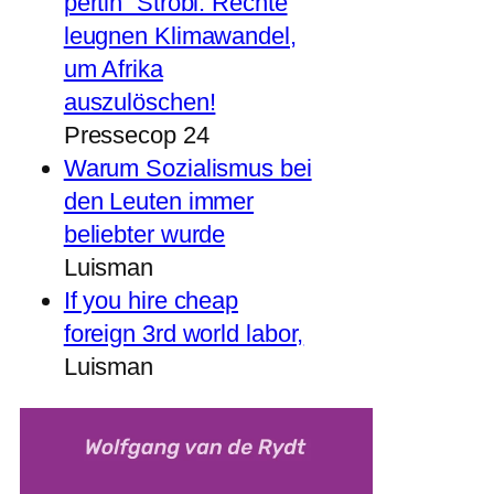
pertin“ Strobl: Rechte
leugnen Klimawandel,
um Afrika
auszulöschen!
Pressecop 24
Warum Sozialismus bei
den Leuten immer
beliebter wurde
Luisman
If you hire cheap
foreign 3rd world labor,
Luisman