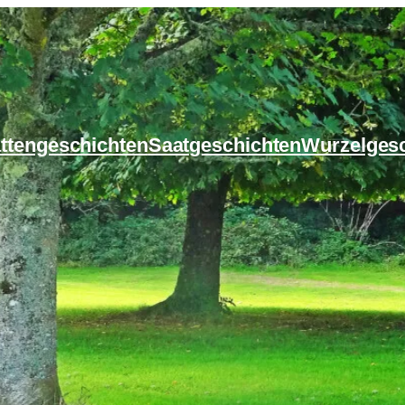
ttengeschichten
Saatgeschichten
Wurzelges