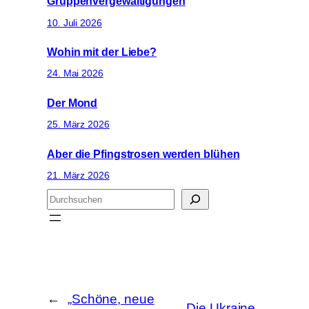
Gruppenvergewaltigungen
10. Juli 2026
Wohin mit der Liebe?
24. Mai 2026
Der Mond
25. März 2026
Aber die Pfingstrosen werden blühen
21. März 2026
S
u
c
h
e
n
←
„Schöne, neue
Die Ukraine