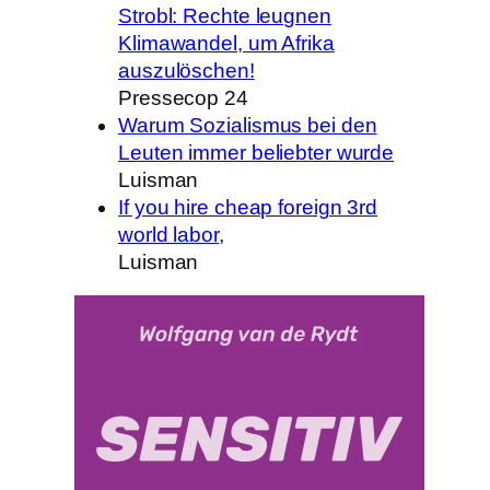
Strobl: Rechte leugnen
Klimawandel, um Afrika
auszulöschen!
Pressecop 24
Warum Sozialismus bei den
Leuten immer beliebter wurde
Luisman
If you hire cheap foreign 3rd
world labor,
Luisman