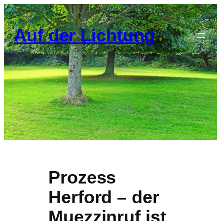
Zum
Inhalt
Auf der Lichtung
springen
Prozess
Herford – der
Muezzinruf ist