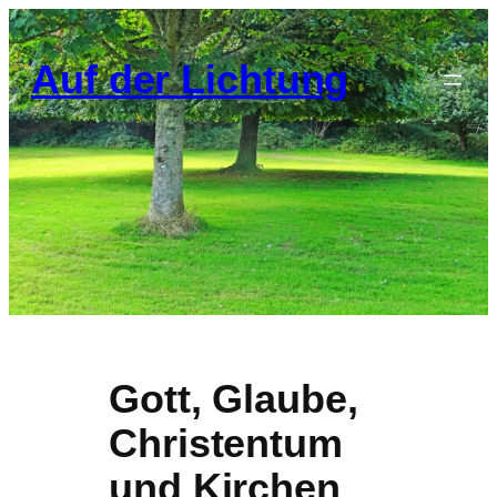
Zum
Inhalt
Auf der Lichtung
springen
Gott, Glaube,
Christentum
und Kirchen