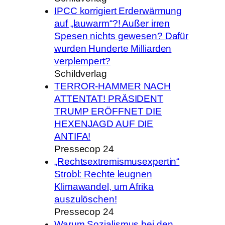
IPCC korrigiert Erderwärmung
auf „lauwarm“?! Außer irren
Spesen nichts gewesen? Dafür
wurden Hunderte Milliarden
verplempert?
Schildverlag
TERROR-HAMMER NACH
ATTENTAT! PRÄSIDENT
TRUMP ERÖFFNET DIE
HEXENJAGD AUF DIE
ANTIFA!
Pressecop 24
„Rechtsextremismusexpertin“
Strobl: Rechte leugnen
Klimawandel, um Afrika
auszulöschen!
Pressecop 24
Warum Sozialismus bei den