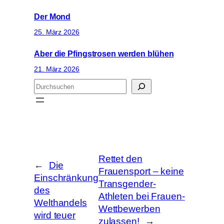
Der Mond
25. März 2026
Aber die Pfingstrosen werden blühen
21. März 2026
S
u
c
h
e
n
Rettet den
←
Die
Frauensport – keine
Einschränkung
Transgender-
des
Athleten bei Frauen-
Welthandels
Wettbewerben
wird teuer
zulassen!
→