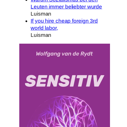
Leuten immer beliebter wurde
Luisman
If you hire cheap foreign 3rd
world labor,
Luisman