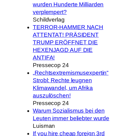
wurden Hunderte Milliarden
verplempert?
Schildverlag
TERROR-HAMMER NACH
ATTENTAT! PRÄSIDENT
TRUMP ERÖFFNET DIE
HEXENJAGD AUF DIE
ANTIFA!
Pressecop 24
„Rechtsextremismusexpertin“
Strobl: Rechte leugnen
Klimawandel, um Afrika
auszulöschen!
Pressecop 24
Warum Sozialismus bei den
Leuten immer beliebter wurde
Luisman
If you hire cheap foreign 3rd