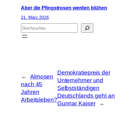
Aber die Pfingstrosen werden blühen
21. März 2026
S
u
c
h
e
n
Demokratiepreis der
←
Almosen
Unternehmer und
nach 45
Selbstständigen
Jahren
Deutschlands geht an
Arbeitsleben?
Gunnar Kaiser
→