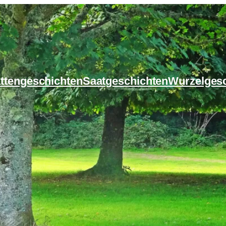
ttengeschichten
Saatgeschichten
Wurzelges