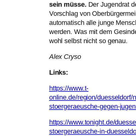
sein müsse.
Der Jugendrat d
Vorschlag von Oberbürgermeis
automatisch alle junge Mensch
werden. Was mit dem Gesindel
wohl selbst nicht so genau.
Alex Cryso
Links:
https://www.t-
online.de/region/duesseldorf/
stoergeraeusche-gegen-jugen
https://www.tonight.de/duessel
stoergeraeusche-in-duesseldo