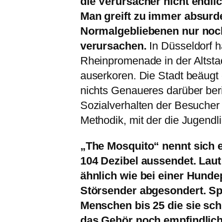
die Verursacher nicht endli
Man greift zu immer absurd
Normalgebliebenen nur noch
verursachen.
In Düsseldorf 
Rheinpromenade in der Altstad
auserkoren. Die Stadt beäugt 
nichts Genaueres darüber beri
Sozialverhalten der Besucher b
Methodik, mit der die Jugendl
„The Mosquito“ nennt sich e
104 Dezibel aussendet. Laut
ähnlich wie bei einer Hunde
Störsender abgesondert. S
Menschen bis 25 die sie sch
das Gehör noch empfindlich