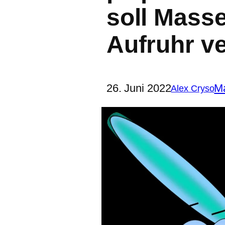
soll Mass
Aufruhr v
26. Juni 2022
Ma
Alex Cryso