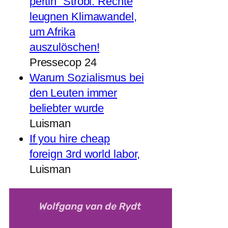
pertin“ Strobl: Rechte
leugnen Klimawandel,
um Afrika
auszulöschen!
Pressecop 24
Warum Sozialismus bei
den Leuten immer
beliebter wurde
Luisman
If you hire cheap
foreign 3rd world labor,
Luisman