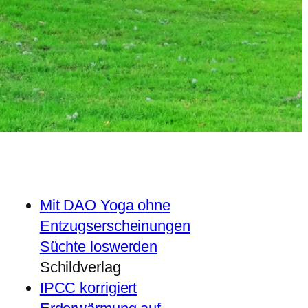
Mit DAO Yoga ohne
Entzugserscheinungen
Süchte loswerden
Schildverlag
IPCC korrigiert