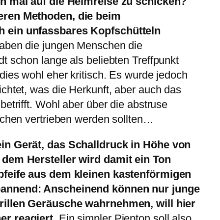
ch mal auf die Heimreise zu schicken?
eren Methoden, die beim
 ein unfassbares Kopfschütteln
haben die jungen Menschen die
t schon lange als beliebten Treffpunkt
dies wohl eher kritisch. Es wurde jedoch
chtet, was die Herkunft, aber auch das
etrifft. Wohl aber über die abstruse
ichen vertrieben werden sollten…
in Gerät, das Schalldruck in Höhe von
 dem Hersteller wird damit ein Ton
pfeife aus dem kleinen kastenförmigen
pannend: Anscheinend können nur junge
rillen Geräusche wahrnehmen, will hier
er reagiert.
Ein simpler Piepton soll also