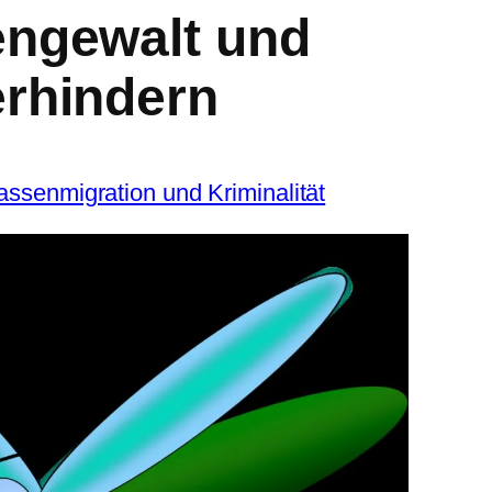
engewalt und
erhindern
ssenmigration und Kriminalität