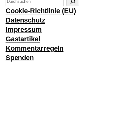
S
u
Cookie-Richtlinie (EU)
c
Datenschutz
h
Impressum
e
Gastartikel
n
Kommentarregeln
Spenden