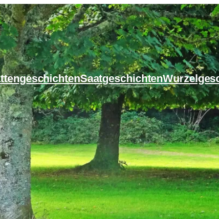
ttengeschichten
Saatgeschichten
Wurzelges