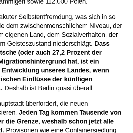
tämmigen sowie 112.000 Polen.
 akuter Selbstentfremdung, was sich in so
wie dem zwischenmenschlichem Niveau, der
zum eigenen Land, dem Sozialverhalten, der
em Geisteszustand niederschlägt.
Dass
utsche (oder auch 27,2 Prozent der
grationshintergrund hat, ist ein
ie Entwicklung unseres Landes, wenn
ischen Einflüsse der künftigen
.
Deshalb ist Berlin quasi überall.
uptstadt überfordert, die neuen
sieren.
Jeden Tag kommen Tausende von
 die Grenze, weshalb schon jetzt alle
d.
Provisorien wie eine Containersiedlung