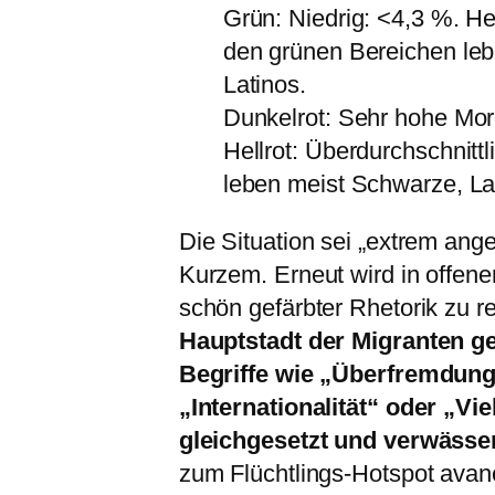
Grün: Niedrig: <4,3 %. Hel
den grünen Bereichen le
Latinos.
Dunkelrot: Sehr hohe Mor
Hellrot: Überdurchschnitt
leben meist Schwarze, La
Die Situation sei „extrem ange
Kurzem. Erneut wird in offen
schön gefärbter Rhetorik zu r
Hauptstadt der Migranten g
Begriffe wie „Überfremdung“
„Internationalität“ oder „Vi
gleichgesetzt und verwässer
zum Flüchtlings-Hotspot avanci