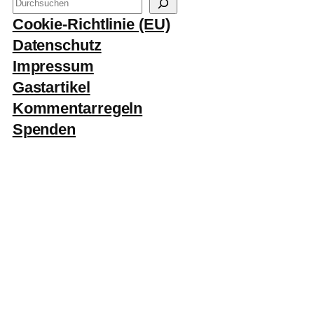
S
u
Cookie-Richtlinie (EU)
c
Datenschutz
h
Impressum
e
Gastartikel
n
Kommentarregeln
Spenden