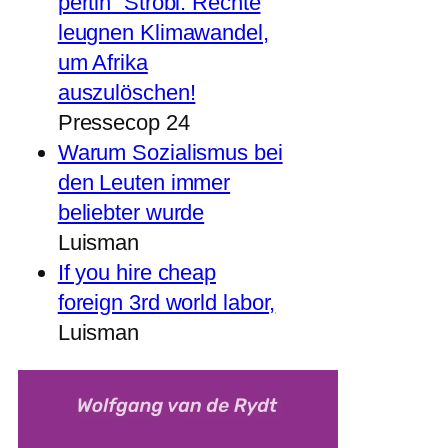
pertin“ Strobl: Rechte
leugnen Klimawandel,
um Afrika
auszulöschen!
Pressecop 24
Warum Sozialismus bei
den Leuten immer
beliebter wurde
Luisman
If you hire cheap
foreign 3rd world labor,
Luisman