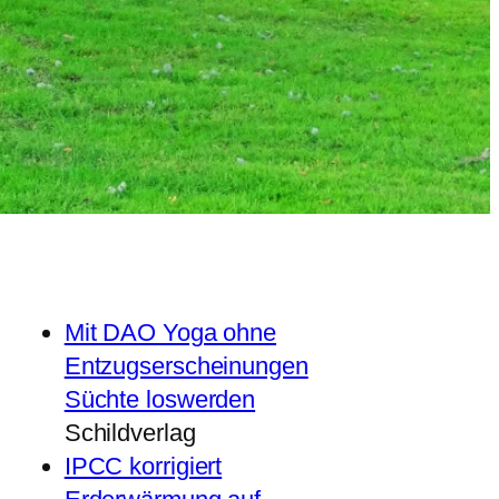
Mit DAO Yoga ohne
Entzugserscheinungen
Süchte loswerden
Schildverlag
IPCC korrigiert