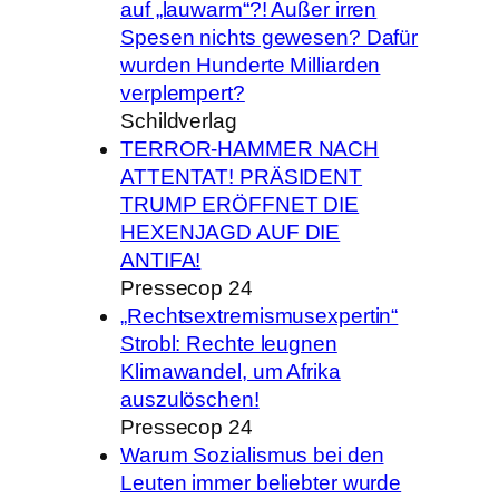
auf „lauwarm“?! Außer irren
Spesen nichts gewesen? Dafür
wurden Hunderte Milliarden
verplempert?
Schildverlag
TERROR-HAMMER NACH
ATTENTAT! PRÄSIDENT
TRUMP ERÖFFNET DIE
HEXENJAGD AUF DIE
ANTIFA!
Pressecop 24
„Rechtsextremismusexpertin“
Strobl: Rechte leugnen
Klimawandel, um Afrika
auszulöschen!
Pressecop 24
Warum Sozialismus bei den
Leuten immer beliebter wurde