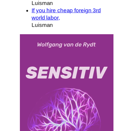
Luisman
If you hire cheap foreign 3rd
world labor,
Luisman