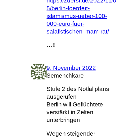
https://zuerst.de/2022/11/0
5/berlin-foerdert-
islamismus-ueber-100-
000-euro-fuer-
salafistischen-imam-rat/
…!!
9. November 2022
Semenchkare
Stufe 2 des Notfallplans
ausgerufen
Berlin will Geflüchtete
verstärkt in Zelten
unterbringen
Wegen steigender