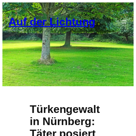
Zum
Inhalt
Auf der Lichtung
springen
Türkengewalt
in Nürnberg:
Täter posiert