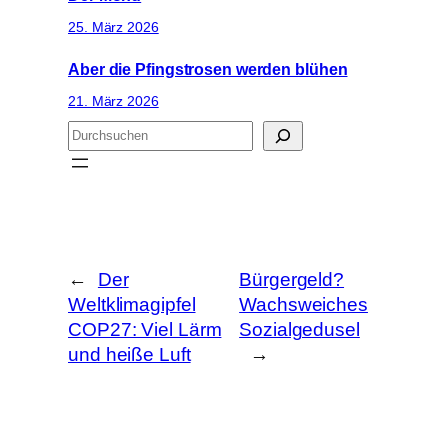
25. März 2026
Aber die Pfingstrosen werden blühen
21. März 2026
S
u
c
h
e
n
←
Der
Bürgergeld?
Weltklimagipfel
Wachsweiches
COP27: Viel Lärm
Sozialgedusel
und heiße Luft
→