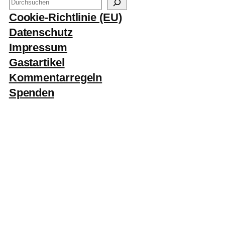
S
u
Cookie-Richtlinie (EU)
c
Datenschutz
h
Impressum
e
Gastartikel
n
Kommentarregeln
Spenden