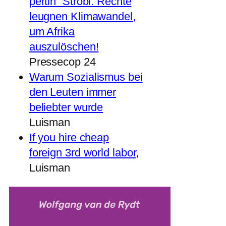
pertin“ Strobl: Rechte
leugnen Klimawandel,
um Afrika
auszulöschen!
Pressecop 24
Warum Sozialismus bei
den Leuten immer
beliebter wurde
Luisman
If you hire cheap
foreign 3rd world labor,
Luisman