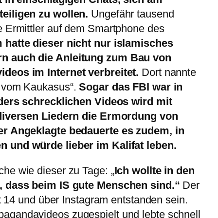
eiligen zu wollen.
Ungefähr tausend
e Ermittler auf dem Smartphone des
hatte dieser nicht nur islamisches
n auch die Anleitung zum Bau von
deos im Internet verbreitet.
Dort nannte
d vom Kaukasus“.
Sogar das FBI war in
nders schrecklichen Videos wird mit
 diversen Liedern die Ermordung von
er Angeklagte bedauerte es zudem, in
 und würde lieber im Kalifat leben.
he wie dieser zu Tage: „
Ich wollte in den
, dass beim IS gute Menschen sind.“
Der
it 14 und über Instagram entstanden sein.
agandavideos zugespielt und lebte schnell