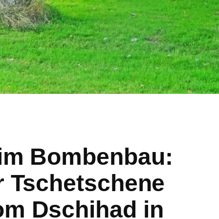
 im Bombenbau:
er Tschetschene
om Dschihad in