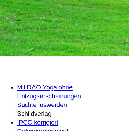
Mit DAO Yoga ohne
Entzugserscheinungen
Süchte loswerden
Schildverlag
IPCC korrigiert