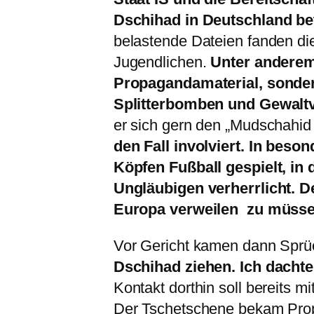
Dschihad in Deutschland bet
belastende Dateien fanden di
Jugendlichen.
Unter anderem 
Propagandamaterial, sonder
Splitterbomben und Gewaltvi
er sich gern den „Mudschahi
den Fall involviert. In beso
Köpfen Fußball gespielt, in
Ungläubigen verherrlicht. D
Europa verweilen zu müssen
Vor Gericht kamen dann Sprüc
Dschihad ziehen. Ich dachte
Kontakt dorthin soll bereits m
Der Tschetschene bekam Prop