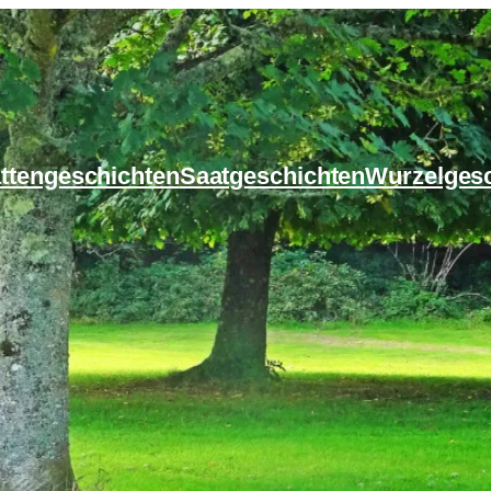
ttengeschichten
Saatgeschichten
Wurzelges