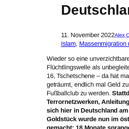
Deutschla
11. November 2022
Alex 
Islam
, 
Massenmigration u
Wieder so eine unverzichtbar
Flüchtlingswelle als unbeglei
16, Tschetschene – da hat ma
geträumt, endlich mal Geld z
Fußballclub zu werden.
Statt
Terrornetzwerken, Anleitu
sich hier in Deutschland am
Goldstück wurde nun im öst
gemacht: 18 Monate sprange