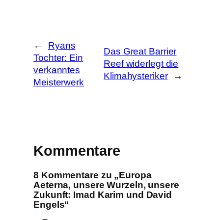
h
e
n
←
Ryans
Das Great Barrier
Tochter: Ein
Reef widerlegt die
verkanntes
Klimahysteriker
→
Meisterwerk
Kommentare
8 Kommentare zu „Europa
Aeterna, unsere Wurzeln, unsere
Zukunft: Imad Karim und David
Engels“