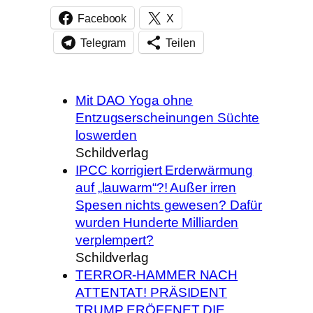
Facebook
X
Telegram
Teilen
Mit DAO Yoga ohne
Entzugserscheinungen Süchte
loswerden
Schildverlag
IPCC korrigiert Erderwärmung
auf „lauwarm“?! Außer irren
Spesen nichts gewesen? Dafür
wurden Hunderte Milliarden
verplempert?
Schildverlag
TERROR-HAMMER NACH
ATTENTAT! PRÄSIDENT
TRUMP ERÖFFNET DIE