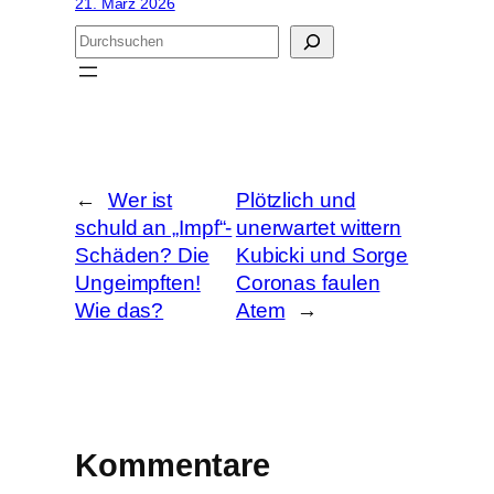
21. März 2026
S
u
c
h
e
n
←
Wer ist
Plötzlich und
schuld an „Impf“-
unerwartet wittern
Schäden? Die
Kubicki und Sorge
Ungeimpften!
Coronas faulen
Wie das?
Atem
→
Kommentare