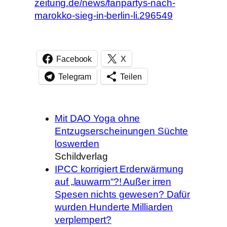
zeitung.de/news/fanpartys-nach-
marokko-sieg-in-berlin-li.296549
Facebook
X
Telegram
Teilen
Mit DAO Yoga ohne
Entzugserscheinungen Süchte
loswerden
Schildverlag
IPCC korrigiert Erderwärmung
auf „lauwarm“?! Außer irren
Spesen nichts gewesen? Dafür
wurden Hunderte Milliarden
verplempert?