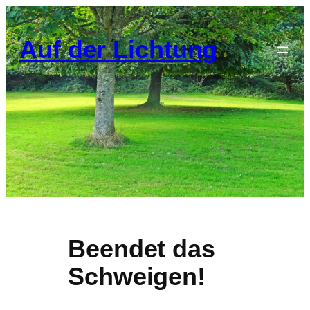
Zum
Inhalt
Auf der Lichtung
springen
Beendet das
Schweigen!