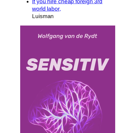
If you hire cheap foreign 3rd
world labor,
Luisman