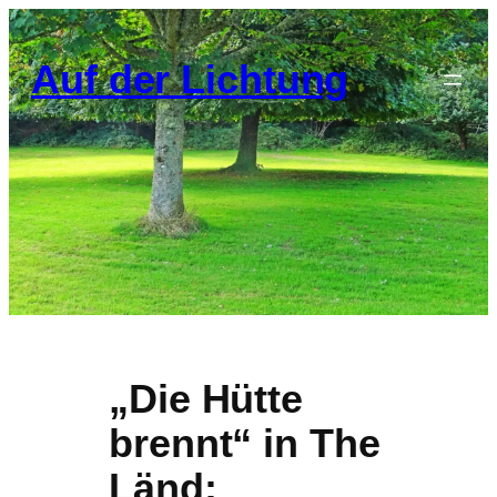
Zum
Inhalt
Auf der Lichtung
springen
„Die Hütte
brennt“ in The
Länd: