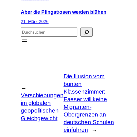
Aber die Pfingstrosen werden blühen
21. März 2026
S
u
c
h
e
n
Die Illusion vom
bunten
←
Klassenzimmer:
Verschiebungen
Faeser will keine
im globalen
Migranten-
geopolitischen
Obergrenzen an
Gleichgewicht
deutschen Schulen
einführen
→