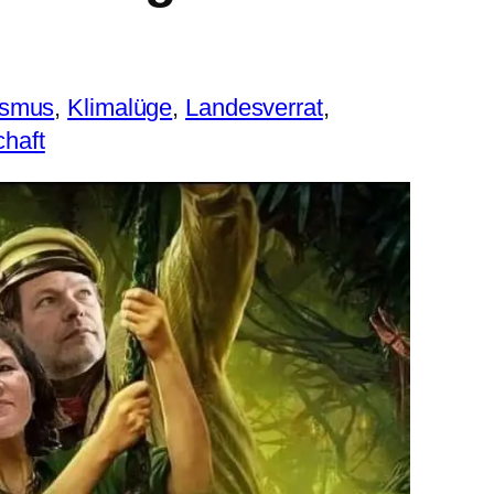
ismus
, 
Klimalüge
, 
Landesverrat
, 
chaft