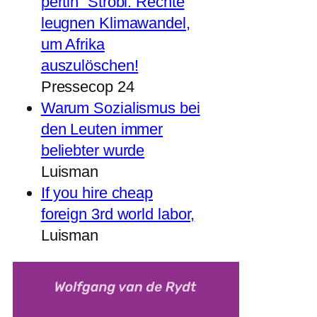
pertin“ Strobl: Rechte
leugnen Klimawandel,
um Afrika
auszulöschen!
Pressecop 24
Warum Sozialismus bei
den Leuten immer
beliebter wurde
Luisman
If you hire cheap
foreign 3rd world labor,
Luisman