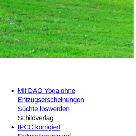
Mit DAO Yoga ohne
Entzugserscheinungen
Süchte loswerden
Schildverlag
IPCC korrigiert