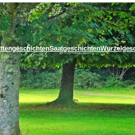
ttengeschichten
Saatgeschichten
Wurzelges