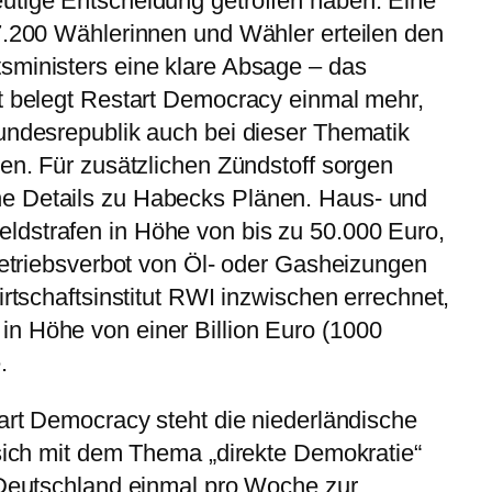
utige Entscheidung getroffen haben. Eine
7.200 Wählerinnen und Wähler erteilen den
sministers eine klare Absage – das
it belegt Restart Democracy einmal mehr,
undesrepublik auch bei dieser Thematik
ben. Für zusätzlichen Zündstoff sorgen
e Details zu Habecks Plänen. Haus- und
dstrafen in Höhe von bis zu 50.000 Euro,
 Betriebsverbot von Öl- oder Gasheizungen
irtschaftsinstitut RWI inzwischen errechnet,
n Höhe von einer Billion Euro (1000
.
tart Democracy steht die niederländische
 sich mit dem Thema „direkte Demokratie“
 Deutschland einmal pro Woche zur