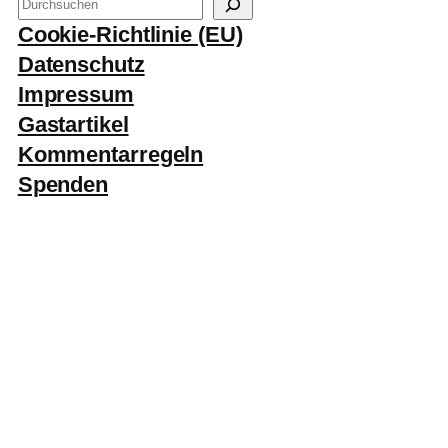
S
u
Cookie-Richtlinie (EU)
c
Datenschutz
h
Impressum
e
Gastartikel
n
Kommentarregeln
Spenden