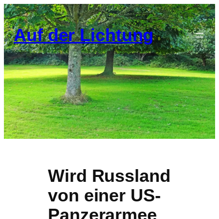
Zum
Inhalt
Auf der Lichtung
springen
Wird Russland
von einer US-
Panzerarmee