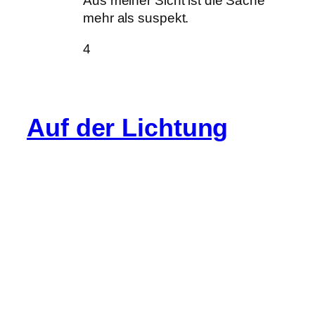
Aus meiner Sicht ist die Sache
mehr als suspekt.
4
Auf der Lichtung
Info
Cookie-Richtlinie (EU)
Datenschutz
Impressum
Gastartikel
Kommentarregeln
Spenden