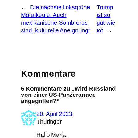
n
←
Die nächste linksgrüne
Trump
Moralkeule: Auch
ist so
mexikanische Sombreros
gut wie
sind „kulturelle Aneignung“
tot
→
Kommentare
6 Kommentare zu „Wird Russland
von einer US-Panzerarmee
angegriffen?“
20. April 2023
Thüringer
Hallo Maria,