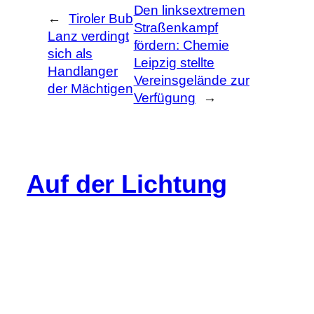
Den linksextremen
←
Tiroler Bub
Straßenkampf
Lanz verdingt
fördern: Chemie
sich als
Leipzig stellte
Handlanger
Vereinsgelände zur
der Mächtigen
Verfügung
→
Auf der Lichtung
Info
Cookie-Richtlinie (EU)
Datenschutz
Impressum
Gastartikel
Kommentarregeln