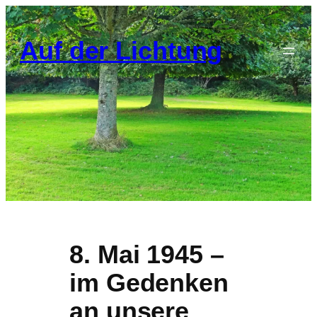
Zum
Inhalt
Auf der Lichtung
springen
8. Mai 1945 –
im Gedenken
an unsere