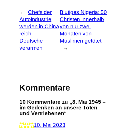
n
←
Chefs der
Blutiges Nigeria: 50
Autoindustrie
Christen innerhalb
werden in China
von nur zwei
reich –
Monaten von
Deutsche
Muslimen getötet
verarmen
→
Kommentare
10 Kommentare zu „8. Mai 1945 –
im Gedenken an unsere Toten
und Vertriebenen“
10. Mai 2023