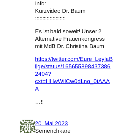
Info:
Kurzvideo Dr. Baum
:::::::::::::::::::::
Es ist bald soweit! Unser 2.
Alternative Frauenkongress
mit MdB Dr. Christina Baum
https://twitter.com/Eure_LeylaB
ilge/status/165655898437386
2404?
cxt=HHwWiICw0dLno_0tAAA
A
…!!
20. Mai 2023
Semenchkare