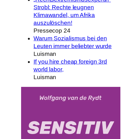
Strobl: Rechte leugnen
Klimawandel, um Afrika
auszulöschen!
Pressecop 24
Warum Sozialismus bei den
Leuten immer beliebter wurde
Luisman
If you hire cheap foreign 3rd
world labor,
Luisman