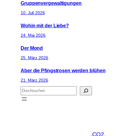
Gruppenvergewaltigungen
10. Juli 2026
Wohin mit der Liebe?
24. Mai 2026
Der Mond
25. März 2026
Aber die Pfingstrosen werden blühen
21. März 2026
S
u
c
h
e
n
„CO2,