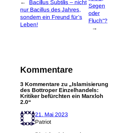
←
Bacillus Subtilis – nicht
Segen
nur Bacillus des Jahres,
oder
sondern ein Freund für’s
Fluch“?
Leben!
→
Kommentare
3 Kommentare zu „Islamisierung
des Bottroper Einzelhandels:
Kritiker befürchten ein Marxloh
2.0“
21. Mai 2023
Patriot