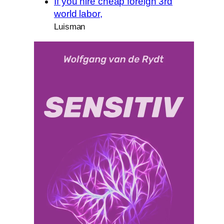
If you hire cheap foreign 3rd
world labor,
Luisman