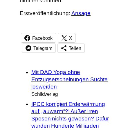
nimmer kommen.
Erstveröffentlichung:
Ansage
Facebook
X
Telegram
Teilen
Mit DAO Yoga ohne
Entzugserscheinungen Süchte
loswerden
Schildverlag
IPCC korrigiert Erderwärmung
auf „lauwarm“?! Außer irren
Spesen nichts gewesen? Dafür
wurden Hunderte Milliarden