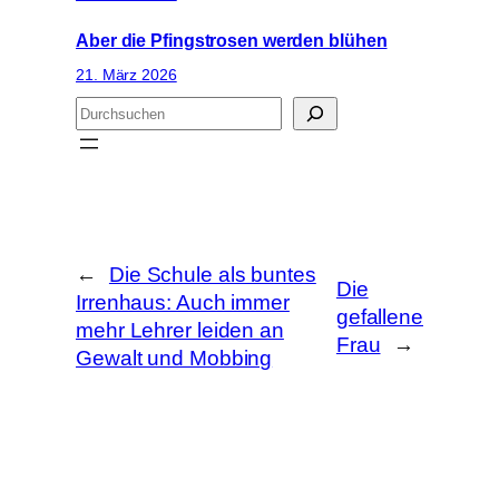
Aber die Pfingstrosen werden blühen
21. März 2026
S
u
c
h
e
n
←
Die Schule als buntes
Die
Irrenhaus: Auch immer
gefallene
mehr Lehrer leiden an
Frau
→
Gewalt und Mobbing