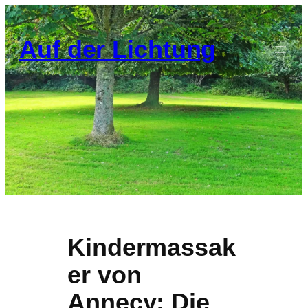
Zum
Inhalt
Auf der Lichtung
springen
Kindermassak
er von
Annecy: Die