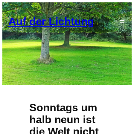
Zum
Inhalt
Auf der Lichtung
springen
Sonntags um
halb neun ist
die Welt nicht