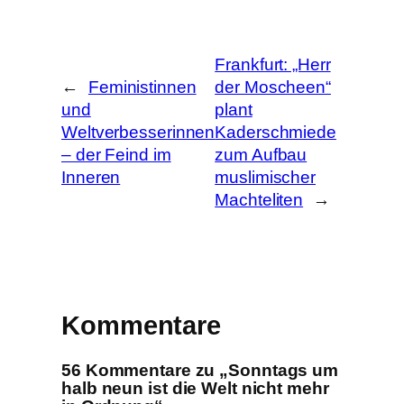
e
n
Frankfurt: „Herr
←
Feministinnen
der Moscheen“
und
plant
Weltverbesserinnen
Kaderschmiede
– der Feind im
zum Aufbau
Inneren
muslimischer
Machteliten
→
Kommentare
56 Kommentare zu „Sonntags um
halb neun ist die Welt nicht mehr