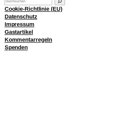
S
u
Cookie-Richtlinie (EU)
c
Datenschutz
h
Impressum
e
Gastartikel
n
Kommentarregeln
Spenden