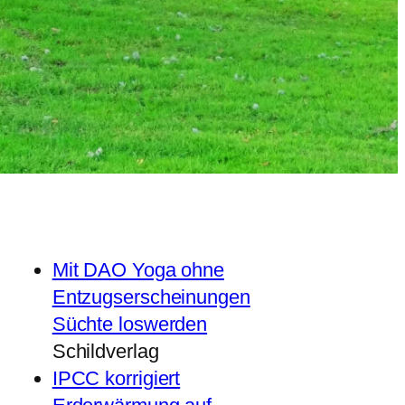
Mit DAO Yoga ohne
Entzugserscheinungen
Süchte loswerden
Schildverlag
IPCC korrigiert