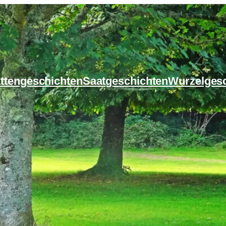
ttengeschichten
Saatgeschichten
Wurzelges