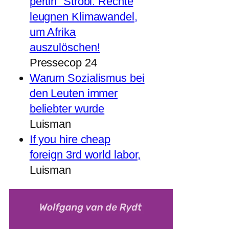
pertin“ Strobl: Rechte
leugnen Klimawandel,
um Afrika
auszulöschen!
Pressecop 24
Warum Sozialismus bei
den Leuten immer
beliebter wurde
Luisman
If you hire cheap
foreign 3rd world labor,
Luisman