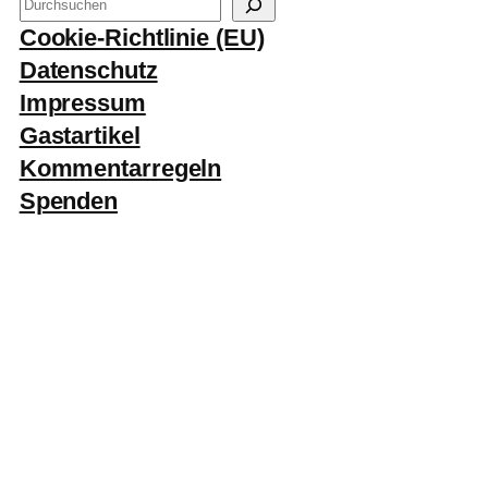
S
u
Cookie-Richtlinie (EU)
c
Datenschutz
h
Impressum
e
Gastartikel
n
Kommentarregeln
Spenden