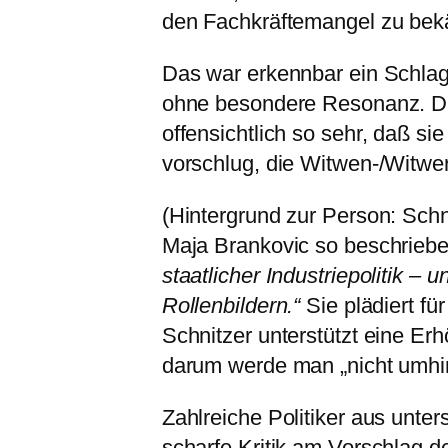
den Fachkräftemangel zu bek
Das war erkennbar ein Schlag
ohne besondere Resonanz. Da
offensichtlich so sehr, daß s
vorschlug, die Witwen-/Witwe
(Hintergrund zur Person: Schni
Maja Brankovic so beschrieb
staatlicher Industriepolitik – 
Rollenbildern.“
Sie plädiert fü
Schnitzer unterstützt eine Er
darum werde man „nicht umh
Zahlreiche Politiker aus unte
scharfe Kritik am Vorschlag 