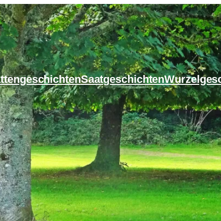
ttengeschichten
Saatgeschichten
Wurzelges