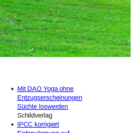
Mit DAO Yoga ohne
Entzugserscheinungen
Süchte loswerden
Schildverlag
IPCC korrigiert