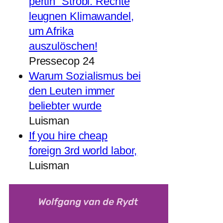
pertin“ Strobl: Rechte
leugnen Klimawandel,
um Afrika
auszulöschen!
Pressecop 24
Warum Sozialismus bei
den Leuten immer
beliebter wurde
Luisman
If you hire cheap
foreign 3rd world labor,
Luisman