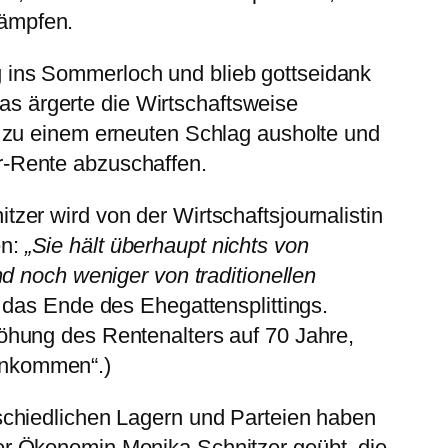
ämpfen.
 ins Sommerloch und blieb gottseidank
s ärgerte die Wirtschaftsweise
ie zu einem erneuten Schlag ausholte und
r-Rente abzuschaffen.
tzer wird von der Wirtschaftsjournalistin
en:
„Sie hält überhaupt nichts von
und noch weniger von traditionellen
r das Ende des Ehegattensplittings.
höhung des Rentenalters auf 70 Jahre,
inkommen“.)
rschiedlichen Lagern und Parteien haben
der Ökonomin Monika Schnitzer geübt, die