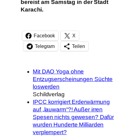
bereist am Samstag in der Stadt
Karachi.
Facebook
X
Telegram
Teilen
Mit DAO Yoga ohne
Entzugserscheinungen Süchte
loswerden
Schildverlag
IPCC korrigiert Erderwärmung
auf „lauwarm“?! Außer irren
Spesen nichts gewesen? Dafür
wurden Hunderte Milliarden
verplempert?