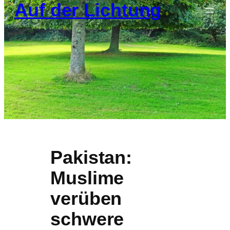
Auf der Lichtung
springen
Pakistan:
Muslime
verüben
schwere