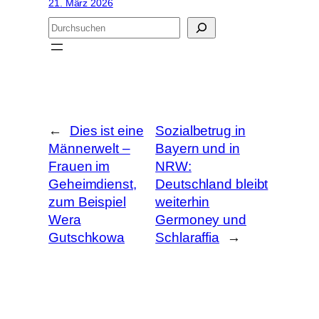
21. März 2026
S
u
c
h
e
n
←
Dies ist eine
Sozialbetrug in
Männerwelt –
Bayern und in
Frauen im
NRW:
Geheimdienst,
Deutschland bleibt
zum Beispiel
weiterhin
Wera
Germoney und
Gutschkowa
Schlaraffia
→