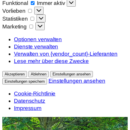
Funktional
Funktional
Immer aktiv
Vorlieben
Vorlieben
Statistiken
Statistiken
Marketing
Marketing
Optionen verwalten
Dienste verwalten
Verwalten von {vendor_count}-Lieferanten
Lese mehr über diese Zwecke
Akzeptieren
Ablehnen
Einstellungen ansehen
Einstellungen ansehen
Einstellungen speichern
Cookie-Richtlinie
Datenschutz
Impressum
Zum
Inhalt