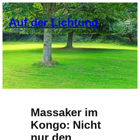
Zum
Inhalt
Auf der Lichtung
springen
Massaker im
Kongo: Nicht
nur den