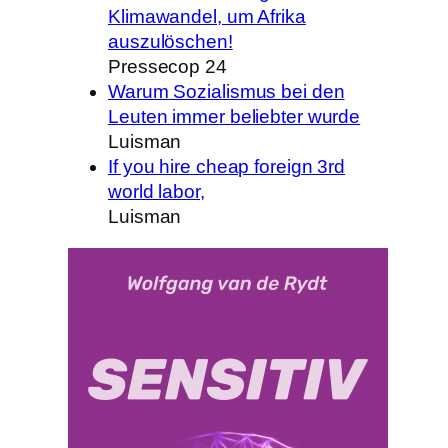
Klimawandel, um Afrika
auszulöschen!
Pressecop 24
Warum Sozialismus bei den
Leuten immer beliebter wurde
Luisman
If you hire cheap foreign 3rd
world labor,
Luisman