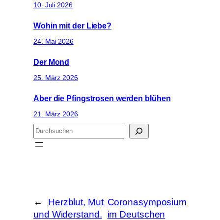
10. Juli 2026
Wohin mit der Liebe?
24. Mai 2026
Der Mond
25. März 2026
Aber die Pfingstrosen werden blühen
21. März 2026
S
u
c
h
e
n
←
Herzblut, Mut
Coronasymposium
und Widerstand.
im Deutschen