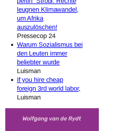
pertin“ Strobl: Rechte
leugnen Klimawandel,
um Afrika
auszulöschen!
Pressecop 24
Warum Sozialismus bei
den Leuten immer
beliebter wurde
Luisman
If you hire cheap
foreign 3rd world labor,
Luisman