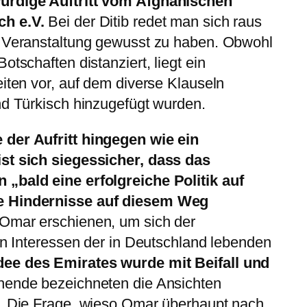
ürdige Auftritt vom Afghanischen
ch e.V.
Bei der Ditib redet man sich raus
r Veranstaltung gewusst zu haben. Obwohl
otschaften distanziert, liegt ein
eiten vor, auf dem diverse Klauseln
nd Türkisch hinzugefügt wurden.
 der Aufritt hingegen wie ein
ist sich siegessicher, dass das
„bald eine erfolgreiche Politik auf
e Hindernisse auf diesem Weg
Omar erschienen, um sich der
hen Interessen der in Deutschland lebenden
dee des Emirates wurde mit Beifall und
ende bezeichneten die Ansichten
“. Die Frage, wieso Omar überhaupt nach