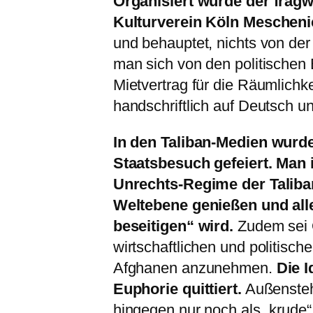
Organisiert wurde der fragw
Kulturverein Köln Mescheni
und behauptet, nichts von de
man sich von den politischen B
Mietvertrag für die Räumlichk
handschriftlich auf Deutsch u
In den Taliban-Medien wurde
Staatsbesuch gefeiert. Man 
Unrechts-Regime der Taliban 
Weltebene genießen und all
beseitigen“ wird.
Zudem sei 
wirtschaftlichen und politisc
Afghanen anzunehmen.
Die I
Euphorie quittiert.
Außensteh
hingegen nur noch als „krude