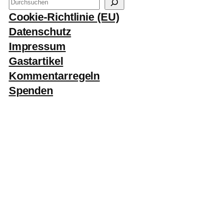
S
u
Cookie-Richtlinie (EU)
c
Datenschutz
h
Impressum
e
Gastartikel
n
Kommentarregeln
Spenden