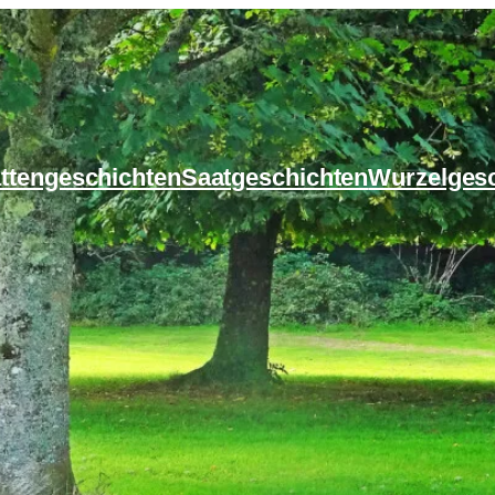
ttengeschichten
Saatgeschichten
Wurzelges