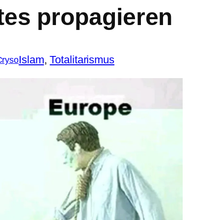
tes propagieren
Islam
, 
Totalitarismus
Cryso