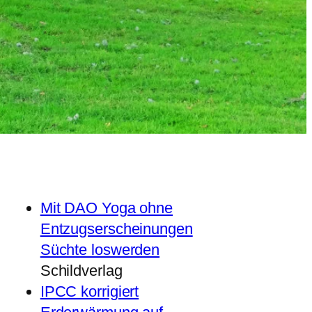
Mit DAO Yoga ohne
Entzugserscheinungen
Süchte loswerden
Schildverlag
IPCC korrigiert