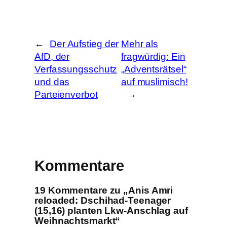
h
e
n
←
Der Aufstieg der
Mehr als
AfD, der
fragwürdig: Ein
Verfassungsschutz
„Adventsrätsel“
und das
auf muslimisch!
Parteienverbot
→
Kommentare
19 Kommentare zu „Anis Amri
reloaded: Dschihad-Teenager
(15,16) planten Lkw-Anschlag auf
Weihnachtsmarkt“