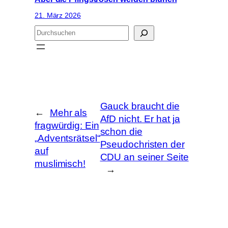
21. März 2026
S
u
c
h
e
n
Gauck braucht die
←
Mehr als
AfD nicht. Er hat ja
fragwürdig: Ein
schon die
„Adventsrätsel“
Pseudochristen der
auf
CDU an seiner Seite
muslimisch!
→