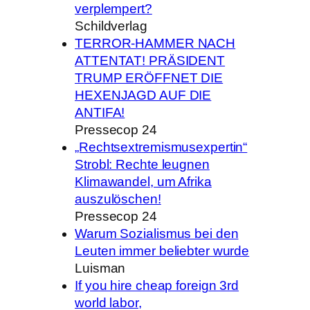
verplempert?
Schildverlag
TERROR-HAMMER NACH
ATTENTAT! PRÄSIDENT
TRUMP ERÖFFNET DIE
HEXENJAGD AUF DIE
ANTIFA!
Pressecop 24
„Rechtsextremismusexpertin“
Strobl: Rechte leugnen
Klimawandel, um Afrika
auszulöschen!
Pressecop 24
Warum Sozialismus bei den
Leuten immer beliebter wurde
Luisman
If you hire cheap foreign 3rd
world labor,