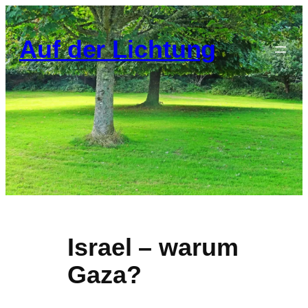
Zum
Inhalt
Auf der Lichtung
springen
Israel – warum
Gaza?