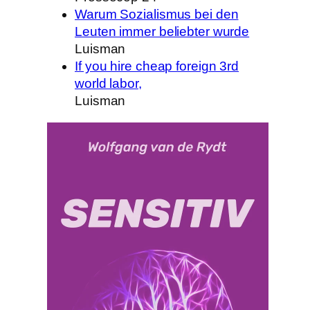
Warum Sozialismus bei den
Leuten immer beliebter wurde
Luisman
If you hire cheap foreign 3rd
world labor,
Luisman