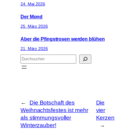
24. Mai 2026
Der Mond
25. März 2026
Aber die Pfingstrosen werden blühen
21. März 2026
S
u
c
h
e
n
←
Die Botschaft des
Die
Weihnachtsfestes ist mehr
vier
als stimmungsvoller
Kerzen
Winterzauber!
→