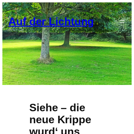
Zum
Inhalt
Auf der Lichtung
springen
Siehe – die
neue Krippe
wurd‘ uns