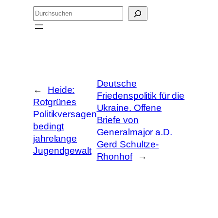
S
u
c
h
e
n
Deutsche
←
Heide:
Friedenspolitik für die
Rotgrünes
Ukraine. Offene
Politikversagen
Briefe von
bedingt
Generalmajor a.D.
jahrelange
Gerd Schultze-
Jugendgewalt
Rhonhof
→