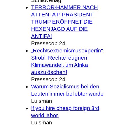
Schildverlag
TERROR-HAMMER NACH
ATTENTAT! PRÄSIDENT
TRUMP ERÖFFNET DIE
HEXENJAGD AUF DIE
ANTIFA!
Pressecop 24
„Rechtsextremismusexpertin“
Strobl: Rechte leugnen
Klimawandel, um Afrika
auszulöschen!
Pressecop 24
Warum Sozialismus bei den
Leuten immer beliebter wurde
Luisman
If you hire cheap foreign 3rd
world labor,
Luisman