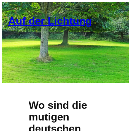
Zum
Inhalt
Auf der Lichtung
springen
Wo sind die
mutigen
deutschen