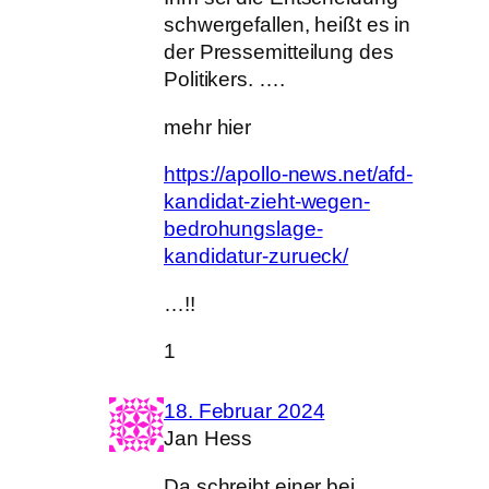
schwergefallen, heißt es in
der Pressemitteilung des
Politikers. ….
mehr hier
https://apollo-news.net/afd-
kandidat-zieht-wegen-
bedrohungslage-
kandidatur-zurueck/
…!!
1
18. Februar 2024
Jan Hess
Da schreibt einer bei