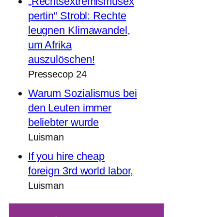
„Rechtsextremismusex
pertin“ Strobl: Rechte
leugnen Klimawandel,
um Afrika
auszulöschen!
Pressecop 24
Warum Sozialismus bei
den Leuten immer
beliebter wurde
Luisman
If you hire cheap
foreign 3rd world labor,
Luisman