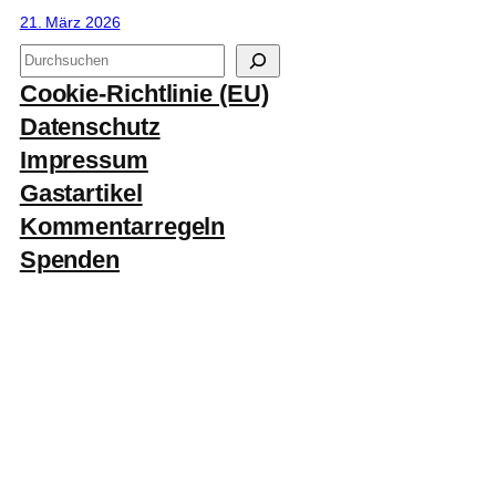
21. März 2026
S
u
Cookie-Richtlinie (EU)
c
Datenschutz
h
Impressum
e
Gastartikel
n
Kommentarregeln
Spenden