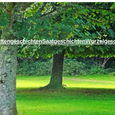
ttengeschichten
Saatgeschichten
Wurzelges