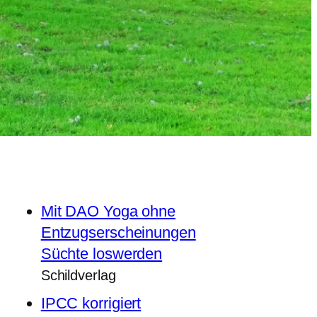
Mit DAO Yoga ohne
Entzugserscheinungen
Süchte loswerden
Schildverlag
IPCC korrigiert