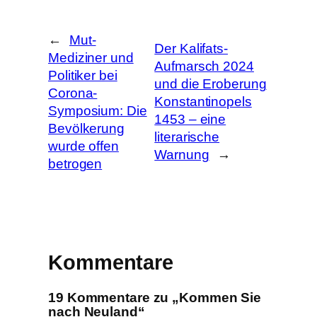
e
n
←
Mut-
Der Kalifats-
Mediziner und
Aufmarsch 2024
Politiker bei
und die Eroberung
Corona-
Konstantinopels
Symposium: Die
1453 – eine
Bevölkerung
literarische
wurde offen
Warnung
→
betrogen
Kommentare
19 Kommentare zu „Kommen Sie
nach Neuland“