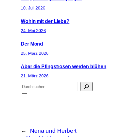
10. Juli 2026
Wohin mit der Liebe?
24. Mai 2026
Der Mond
25. März 2026
Aber die Pfingstrosen werden blühen
21. März 2026
S
u
c
h
e
n
←
Nena und Herbert