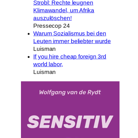
Strobl: Rechte leugnen
Klimawandel, um Afrika
auszulöschen!
Pressecop 24
Warum Sozialismus bei den
Leuten immer beliebter wurde
Luisman
If you hire cheap foreign 3rd
world labor,
Luisman