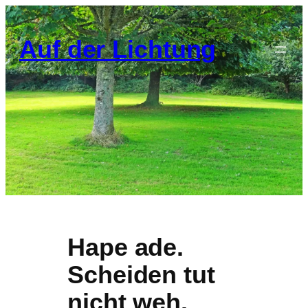
Zum
Inhalt
Auf der Lichtung
springen
Hape ade.
Scheiden tut
nicht weh.