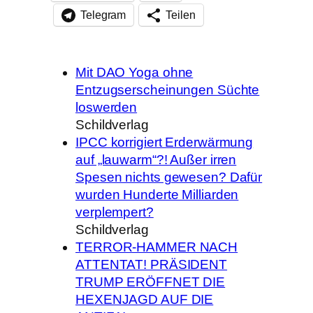
Telegram
Teilen
Mit DAO Yoga ohne
Entzugserscheinungen Süchte
loswerden
Schildverlag
IPCC korrigiert Erderwärmung
auf „lauwarm“?! Außer irren
Spesen nichts gewesen? Dafür
wurden Hunderte Milliarden
verplempert?
Schildverlag
TERROR-HAMMER NACH
ATTENTAT! PRÄSIDENT
TRUMP ERÖFFNET DIE
HEXENJAGD AUF DIE